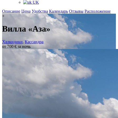
UK
Описание
Цена
Удобства
Календарь
Отзывы
Расположение
+
Вилла «Аза»
Халкидики
,
Кассандра
от 700 € за ночь