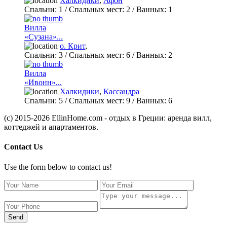
Халкидики
,
Афон
Спальни:
1
/ Спальных мест:
2
/
Ванных:
1
Вилла
«Сузана»...
о. Крит
,
Спальни:
3
/ Спальных мест:
6
/
Ванных:
2
Вилла
«Ивонн»...
Халкидики
,
Кассандра
Спальни:
5
/ Спальных мест:
9
/
Ванных:
6
(c) 2015-2026 EllinHome.com - отдых в Греции: аренда вилл,
коттеджей и апартаментов.
Contact Us
Use the form below to contact us!
Send