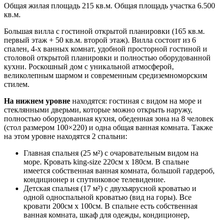
Общая жилая площадь 215 кв.м. Общая площадь участка 6.500
кв.м.
Большая вилла с гостиной открытой планировки (165 кв.м.
первый этаж + 50 кв.м. второй этаж). Вилла состоит из 6
спален, 4-х ванных комнат, удобной просторной гостиной и
столовой открытой планировки и полностью оборудованной
кухни. Роскошный дом с уникальной атмосферой,
великолепным шармом и современным средиземноморским
стилем.
На нижнем уровне
находятся: гостиная с видом на море и
стеклянными дверьми, которые можно открыть наружу,
полностью оборудованная кухня, обеденная зона на 8 человек
(стол размером 100×220) и одна общая ванная комната. Также
на этом уровне находятся 2 спальни:
Главная спальня (25 м²) с очаровательным видом на
море. Кровать king-size 220см х 180см. В спальне
имеется собственная ванная комната, большой гардероб,
кондиционер и спутниковое телевидение.
Детская спальня (17 м²) с двухъярусной кроватью и
одной односпальной кроватью (вид на горы). Все
кровати 200см х 100см. В спальне есть собственная
ванная комната, шкаф для одежды, кондиционер,