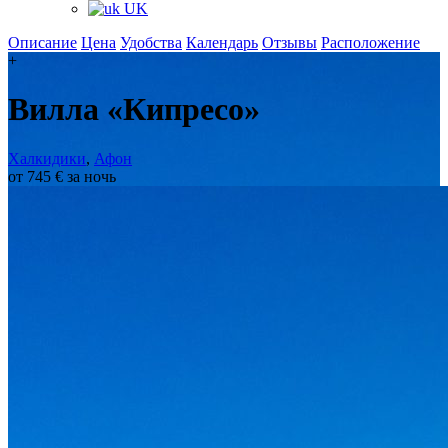
UK
Описание
Цена
Удобства
Календарь
Отзывы
Расположение
+
Вилла «Кипресо»
Халкидики
,
Афон
от 745 € за ночь