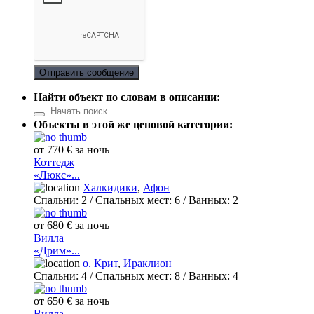
Отправить сообщение
Найти объект по словам в описании:
Объекты в этой же ценовой категории:
от 770 € за ночь
Коттедж
«Люкс»...
Халкидики
,
Афон
Спальни:
2
/ Спальных мест:
6
/
Ванных:
2
от 680 € за ночь
Вилла
«Дрим»...
о. Крит
,
Ираклион
Спальни:
4
/ Спальных мест:
8
/
Ванных:
4
от 650 € за ночь
Вилла