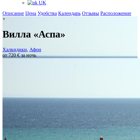
UK
Описание
Цена
Удобства
Календарь
Отзывы
Расположение
+
Вилла «Аспа»
Халкидики
,
Афон
от 720 € за ночь