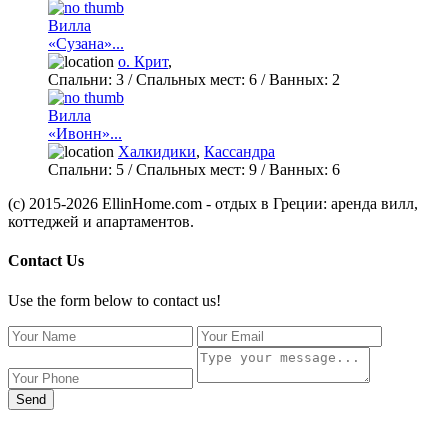
Вилла
«Сузана»...
о. Крит
,
Спальни:
3
/ Спальных мест:
6
/
Ванных:
2
Вилла
«Ивонн»...
Халкидики
,
Кассандра
Спальни:
5
/ Спальных мест:
9
/
Ванных:
6
(c) 2015-2026 EllinHome.com - отдых в Греции: аренда вилл,
коттеджей и апартаментов.
Contact Us
Use the form below to contact us!
Send