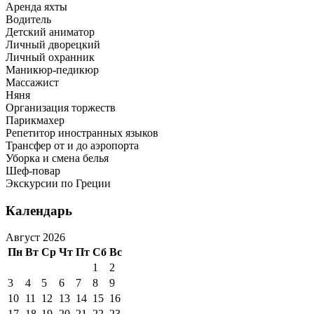
Аренда яхты
Водитель
Детский аниматор
Личный дворецкий
Личный охранник
Маникюр-педикюр
Массажист
Няня
Организация торжеств
Парикмахер
Репетитор иностранных языков
Трансфер от и до аэропорта
Уборка и смена белья
Шеф-повар
Экскурсии по Греции
Календарь
Август 2026
Пн
Вт
Ср
Чт
Пт
Сб
Вс
1
2
3
4
5
6
7
8
9
10
11
12
13
14
15
16
17
18
19
20
21
22
23