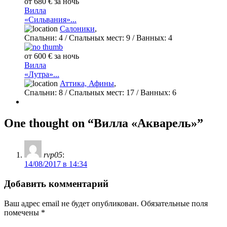
от 680 € за ночь
Вилла
«Сильвания»...
Салоники
,
Спальни:
4
/ Спальных мест:
9
/
Ванных:
4
от 600 € за ночь
Вилла
«Лутра»...
Аттика, Афины
,
Спальни:
8
/ Спальных мест:
17
/
Ванных:
6
One thought on “Вилла «Акварель»”
rvp05
:
14/08/2017 в 14:34
Добавить комментарий
Ваш адрес email не будет опубликован.
Обязательные поля
помечены
*