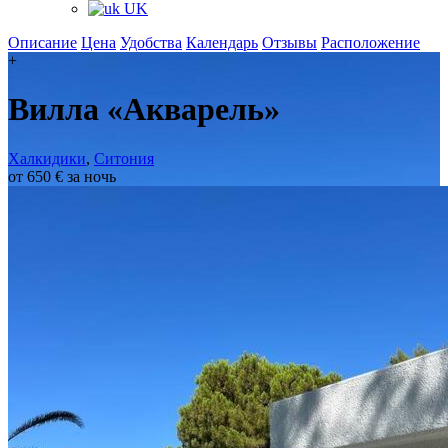
UK
Описание
Цена
Удобства
Календарь
Отзывы
Расположение
+
Вилла «Акварель»
Халкидики
,
Ситония
от 650 € за ночь