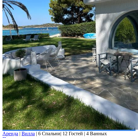
Аренда
|
Вилла
|
6 Спальни
|
12 Гостей
|
4 Ванных