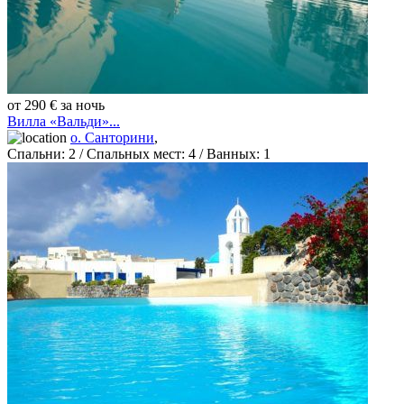
от 290 € за ночь
Вилла «Вальди»...
о. Санторини
,
Спальни:
2
/ Спальных мест:
4
/
Ванных:
1