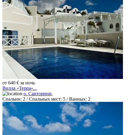
от 640 € за ночь
Вилла «Терра»...
о. Санторини
,
Спальни:
2
/ Спальных мест:
5
/
Ванных:
2