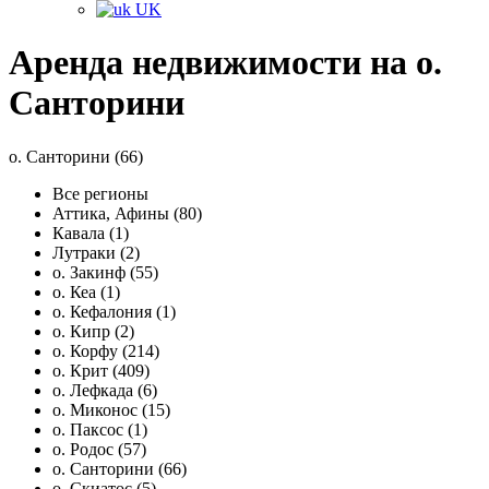
UK
Аренда недвижимости на о.
Санторини
о. Санторини (66)
Все регионы
Аттика, Афины (80)
Кавала (1)
Лутраки (2)
о. Закинф (55)
о. Кеа (1)
о. Кефалония (1)
о. Кипр (2)
о. Корфу (214)
о. Крит (409)
о. Лефкада (6)
о. Миконос (15)
о. Паксос (1)
о. Родос (57)
о. Санторини (66)
о. Скиатос (5)