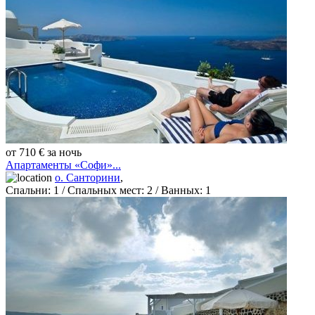
от 710 € за ночь
Апартаменты «Софи»...
о. Санторини
,
Спальни:
1
/ Спальных мест:
2
/
Ванных:
1