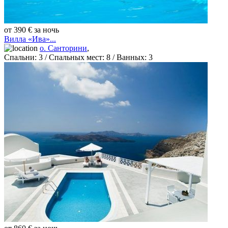
от 390 € за ночь
Вилла «Ива»...
о. Санторини
,
Спальни:
3
/ Спальных мест:
8
/
Ванных:
3