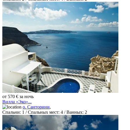
от 570 € за ночь
Вилла «Эко»...
о. Санторини
,
Спальни:
1
/ Спальных мест:
4
/
Ванных:
2