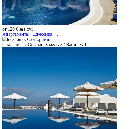
от 120 € за ночь
Апартаменты «Джессика»...
о. Санторини
,
Спальни:
1
/ Спальных мест:
3
/
Ванных:
1