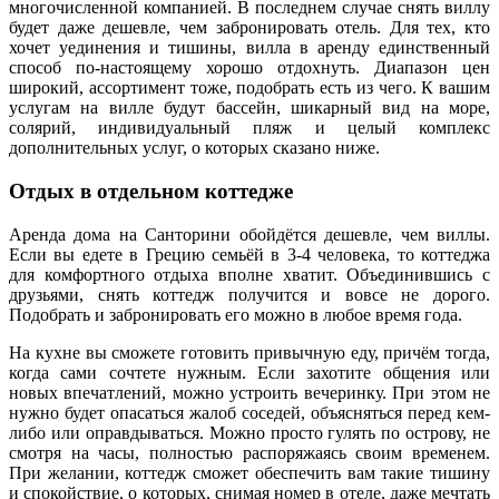
многочисленной компанией. В последнем случае снять виллу
будет даже дешевле, чем забронировать отель. Для тех, кто
хочет уединения и тишины, вилла в аренду единственный
способ по-настоящему хорошо отдохнуть. Диапазон цен
широкий, ассортимент тоже, подобрать есть из чего. К вашим
услугам на вилле будут бассейн, шикарный вид на море,
солярий, индивидуальный пляж и целый комплекс
дополнительных услуг, о которых сказано ниже.
Отдых в отдельном коттедже
Аренда дома на Санторини обойдётся дешевле, чем виллы.
Если вы едете в Грецию семьёй в 3-4 человека, то коттеджа
для комфортного отдыха вполне хватит. Объединившись с
друзьями, снять коттедж получится и вовсе не дорого.
Подобрать и забронировать его можно в любое время года.
На кухне вы сможете готовить привычную еду, причём тогда,
когда сами сочтете нужным. Если захотите общения или
новых впечатлений, можно устроить вечеринку. При этом не
нужно будет опасаться жалоб соседей, объясняться перед кем-
либо или оправдываться. Можно просто гулять по острову, не
смотря на часы, полностью распоряжаясь своим временем.
При желании, коттедж сможет обеспечить вам такие тишину
и спокойствие, о которых, снимая номер в отеле, даже мечтать