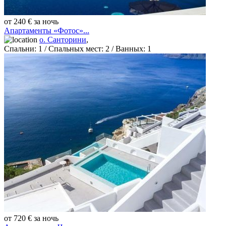
от 240 € за ночь
Апартаменты «Фотос»...
о. Санторини
,
Спальни:
1
/ Спальных мест:
2
/
Ванных:
1
от 720 € за ночь