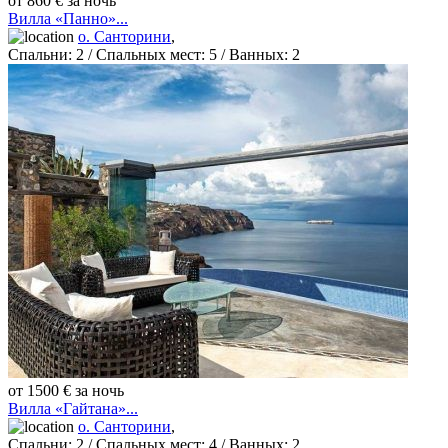
от 860 € за ночь
Вилла «Панно»...
о. Санторини
,
Спальни:
2
/ Спальных мест:
5
/
Ванных:
2
от 1500 € за ночь
Вилла «Гайтана»...
о. Санторини
,
Спальни:
2
/ Спальных мест:
4
/
Ванных:
2