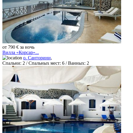
от 790 € за ночь
Вилла «Корсар»...
о. Санторини
,
Спальни:
2
/ Спальных мест:
6
/
Ванных:
2