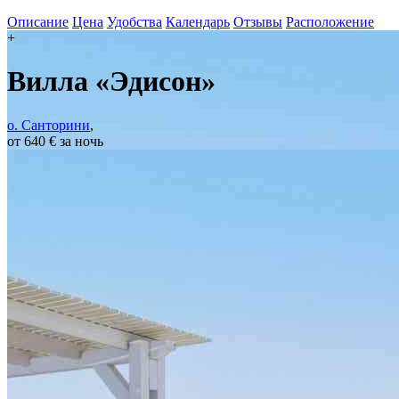
Описание
Цена
Удобства
Календарь
Отзывы
Расположение
+
Вилла «Эдисон»
о. Санторини
,
от 640 € за ночь