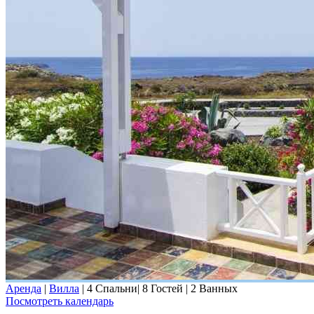
Аренда
|
Вилла
|
4 Спальни
|
8 Гостей
|
2 Ванных
Посмотреть календарь