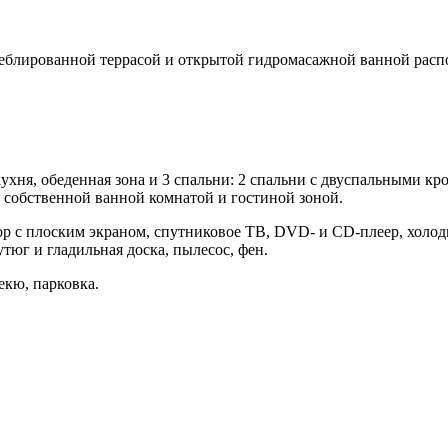
меблированной террасой и открытой гидромасажной ванной распо
хня, обеденная зона и 3 спальни: 2 спальни с двуспальными кро
 собственной ванной комнатой и гостиной зоной.
р с плоским экраном, спутниковое ТВ, DVD- и CD-плеер, холоди
тюг и гладильная доска, пылесос, фен.
екю, парковка.