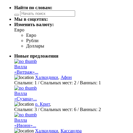
Найти по словам:
Мы в соцсетях:
Изменить валюту:
Евро
Евро
Рубли
Доллары
Новые предложения
Вилла
«Витраж»...
Халкидики
,
Афон
Спальни:
1
/ Спальных мест:
2
/
Ванных:
1
Вилла
«Сузана»...
о. Крит
,
Спальни:
3
/ Спальных мест:
6
/
Ванных:
2
Вилла
«Ивонн»...
Халкидики
,
Кассандра