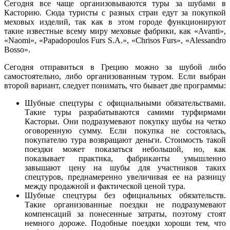
Сегодня все чаще организовываются туры за шубами в
Касторию. Сюда туристы с разных стран едут за покупкой
меховых изделий, так как в этом городе функционируют
такие известные всему миру меховые фабрики, как «Avаnti»,
«Nаomi», «Papadopoulos Furs S.A.», «Chrisоs Furs», «Alessandro
Bosso».
Сегодня отправиться в Грецию можно за шубой либо
самостоятельно, либо организованным туром. Если выбран
второй вариант, следует понимать, что бывает две программы:
Шубные спецтуры с официальными обязательствами.
Такие туры разрабатываются самими турфирмами
Касторьи. Они подразумевают покупку шубы на четко
оговоренную сумму. Если покупка не состоялась,
покупателю тура возвращают деньги. Стоимость такой
поездки может показаться небольшой, но, как
показывает практика, фабриканты умышленно
завышают цену на шубы для участников таких
спецтуров, преднамеренно увеличивая ее на разницу
между продажной и фактической ценой тура.
Шубные спецтуры без официальных обязательств.
Такие организованные поездки не подразумевают
компенсаций за понесенные затраты, поэтому стоят
немного дороже. Подобные поездки хороши тем, что