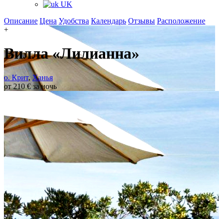
UK
Описание
Цена
Удобства
Календарь
Отзывы
Расположение
+
Вилла «Лилианна»
о. Крит
,
Ханья
от 210 € за ночь