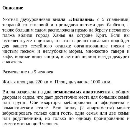
Описание
Уютная двухуровневая
вилла «Лилианна»
с 5 спальнями,
террасой со столовой и принадлежностями для барбекю, а
также большим садом расположена прямо на берегу песчаного
пляжа вблизи города Ханья на острове Крит. Если вы
путешествуете с детьми, то этот вариант идеально подойдет
для вашего семейного отдыха: организованные пляжи с
чистым песком и неглубоким морем, множество таверн и
кафе, водные виды спорта, в летний период всегда дежурит
спасатель.
Размещение на 9 человек.
Жилая площадь 220 кв.м. Площадь участка 1000 кв.м.
Вилла разделена на
два независимых апартамента
с общим
двором и садом, что дает достаточно места для больших семей
или групп. Обе квартиры меблированы и оформлены в
романтическом стиле. Всю виллу (2 апартамента) может
забронировать только один гость, одна семья или две семьи
или родственники, но только по одному бронированию и
вместимостью до 9 человек.