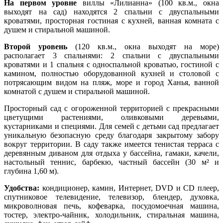
На первом уровне
виллы «Лилианна» (100 кв.м., окна
выходят на сад) находятся 2 спальни с двуспальными
кроватями, просторная гостиная с кухней, ванная комната с
душем и стиральной машиной.
Второй уровень
(120 кв.м., окна выходят на море)
располагает 3 спальнями: 2 спальни с двуспальными
кроватями и 1 спальня с односпальной кроватью, гостиной с
камином, полностью оборудованной кухней и столовой с
потрясающим видом на пляж, море и город Ханья, ванной
комнатой с душем и стиральной машиной.
Просторный сад с огороженной территорией с прекрасными
цветущими растениями, оливковыми деревьями,
кустарниками и специями. Для семей с детьми сад предлагает
уникальную безопасную среду благодаря закрытому забору
вокруг территории. В саду также имеется тенистая терраса
с
деревянным диваном для отдыха у бассейна, г
амаки, качели,
настольный теннис, б
арбекю,
частный бассейн (30 м² и
глубина 1,60 м).
Удобства:
кондиционер, камин, Интернет, DVD и CD плеер,
спутниковое телевидение, телевизор, блендер, духовка,
микроволновая печь, кофеварка, посудомоечная машина,
тостер, электро-чайник, холодильник, стиральная машина,