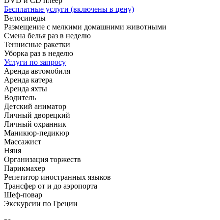
DVD и CD плеер
Бесплатные услуги (включены в цену)
Велосипеды
Размещение с мелкими домашними животными
Смена белья раз в неделю
Теннисные ракетки
Уборка раз в неделю
Услуги по запросу
Аренда автомобиля
Аренда катера
Аренда яхты
Водитель
Детский аниматор
Личный дворецкий
Личный охранник
Маникюр-педикюр
Массажист
Няня
Организация торжеств
Парикмахер
Репетитор иностранных языков
Трансфер от и до аэропорта
Шеф-повар
Экскурсии по Греции