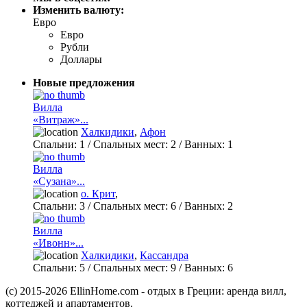
Изменить валюту:
Евро
Евро
Рубли
Доллары
Новые предложения
Вилла
«Витраж»...
Халкидики
,
Афон
Спальни:
1
/ Спальных мест:
2
/
Ванных:
1
Вилла
«Сузана»...
о. Крит
,
Спальни:
3
/ Спальных мест:
6
/
Ванных:
2
Вилла
«Ивонн»...
Халкидики
,
Кассандра
Спальни:
5
/ Спальных мест:
9
/
Ванных:
6
(c) 2015-2026 EllinHome.com - отдых в Греции: аренда вилл,
коттеджей и апартаментов.