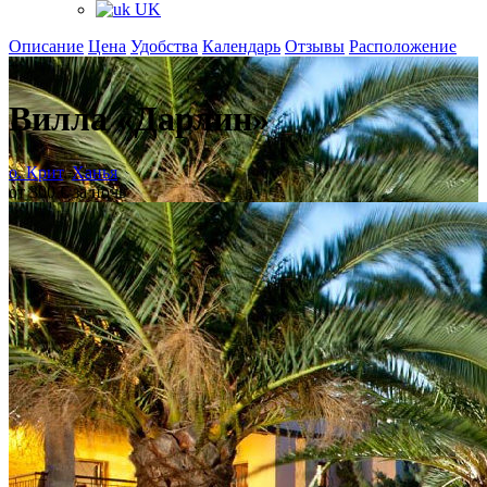
UK
Описание
Цена
Удобства
Календарь
Отзывы
Расположение
+
Вилла «Дарлин»
о. Крит
,
Ханья
от 300 € за ночь