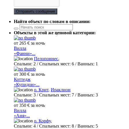
Отправить сообщение
Найти объект по словам в описании:
Объекты в этой же ценовой категории:
от 265 € за ночь
Вилла
«Фанни»...
Пелопоннес
,
Спальни:
2
/ Спальных мест:
6
/
Ванных:
1
от 300 € за ночь
Коттедж
«Купидон»...
о. Крит
,
Ираклион
Спальни:
3
/ Спальных мест:
7
/
Ванных:
3
от 350 € за ночь
Вилла
«Аня»...
о. Корфу
,
Спальни:
4
/ Спальных мест:
8
/
Ванных:
5