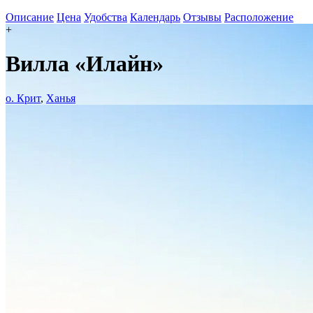
Описание
Цена
Удобства
Календарь
Отзывы
Расположение
+
Вилла «Илайн»
о. Крит
,
Ханья