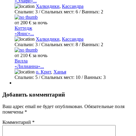
«Элафи»...
Халкидики
,
Кассандра
Спальни:
3
/ Спальных мест:
6
/
Ванных:
2
от 200 € за ночь
Коттедж
«Янис»...
Халкидики
,
Кассандра
Спальни:
3
/ Спальных мест:
8
/
Ванных:
2
от 210 € за ночь
Вилла
«Лилианна»...
о. Крит
,
Ханья
Спальни:
5
/ Спальных мест:
10
/
Ванных:
3
Добавить комментарий
Ваш адрес email не будет опубликован.
Обязательные поля
помечены
*
Комментарий
*