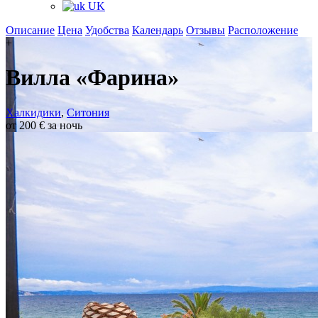
UK
Описание
Цена
Удобства
Календарь
Отзывы
Расположение
+
Вилла «Фарина»
Халкидики
,
Ситония
от 200 € за ночь