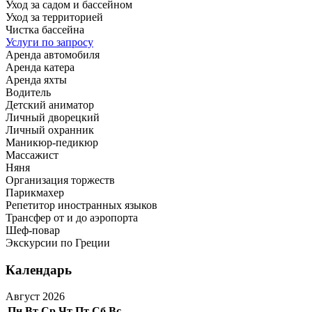
Уход за садом и бассейном
Уход за территорией
Чистка бассейна
Услуги по запросу
Аренда автомобиля
Аренда катера
Аренда яхты
Водитель
Детский аниматор
Личный дворецкий
Личный охранник
Маникюр-педикюр
Массажист
Няня
Организация торжеств
Парикмахер
Репетитор иностранных языков
Трансфер от и до аэропорта
Шеф-повар
Экскурсии по Греции
Календарь
Август 2026
Пн
Вт
Ср
Чт
Пт
Сб
Вс