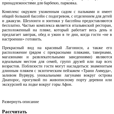
принадлежностями для барбекю, парковка.
Комплекс окружен ухоженным садом с пальмами и имеет
общий большой бассейн с подогревом, с отделением для детей
и джакузи. Шезлонги и зонтики у бассейна предоставляются
бесплатно. Частью комплекса является итальянский ресторан,
расположенный на пляже, который работает весь день и
предлагает завтрак, обед и ужин в те дни, когда гости «не в
настроении» готовить.
Прекрасный вид на красивый Лагониси, а также его
расположение (рядом с прекрасными пляжами, тавернами,
магазинами и развлекательными заведениями) являются
идеальным местом для семей, групп друзей или пар всех
возрастов. Поблизости гости могут насладиться: знаменитым
длинным пляжем с экзотическим пейзажем «Трани Аммуда»,
заливом Вурвуру, уникальными лагунами вокруг острова
Диапорос, прогулкой по живописному порту деревни или
экскурсией на лодке вокруг горы Афон.
Развернуть описание
Рассчитать