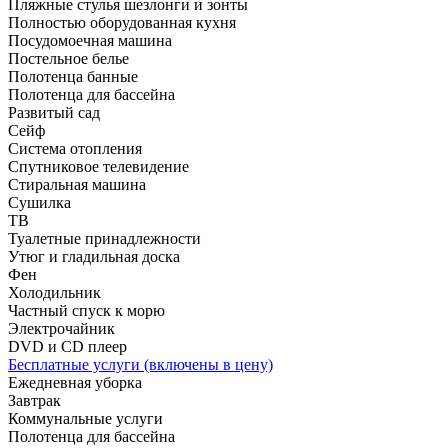
Пляжные стулья шезлонги и зонты
Полностью оборудованная кухня
Посудомоечная машина
Постельное белье
Полотенца банные
Полотенца для бассейна
Развитый сад
Сейф
Система отопления
Спутниковое телевидение
Стиральная машина
Сушилка
ТВ
Туалетные принадлежности
Утюг и гладильная доска
Фен
Холодильник
Частный спуск к морю
Электрочайник
DVD и CD плеер
Бесплатные услуги (включены в цену)
Ежедневная уборка
Завтрак
Коммунальные услуги
Полотенца для бассейна