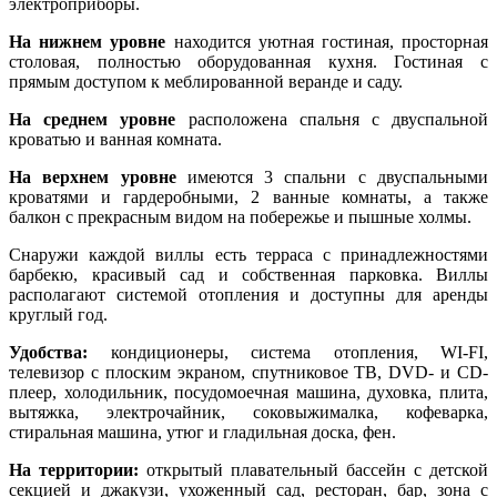
электроприборы.
На нижнем уровне
находится уютная гостиная, просторная
столовая, полностью оборудованная кухня. Гостиная с
прямым доступом к меблированной веранде и саду.
На среднем уровне
расположена спальня с двуспальной
кроватью и ванная комната.
На верхнем уровне
имеются 3 спальни с двуспальными
кроватями и гардеробными, 2 ванные комнаты, а также
балкон с прекрасным видом на побережье и пышные холмы.
Снаружи каждой виллы есть терраса с принадлежностями
барбекю, красивый сад и собственная парковка. Виллы
располагают системой отопления и доступны для аренды
круглый год.
Удобства:
кондиционеры, система отопления, WI-FI,
телевизор с плоским экраном, спутниковое ТВ, DVD- и CD-
плеер, холодильник, посудомоечная машина, духовка, плита,
вытяжка, электрочайник, соковыжималка, кофеварка,
стиральная машина, утюг и гладильная доска, фен.
На территории:
открытый плавательный бассейн с детской
секцией и джакузи, ухоженный сад, ресторан, бар, зона с