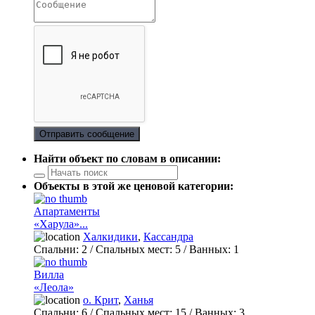
Отправить сообщение
Найти объект по словам в описании:
Объекты в этой же ценовой категории:
Апартаменты
«Харула»...
Халкидики
,
Кассандра
Спальни:
2
/ Спальных мест:
5
/
Ванных:
1
Вилла
«Леола»
о. Крит
,
Ханья
Спальни:
6
/ Спальных мест:
15
/
Ванных:
3