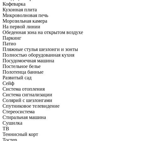
Кофеварка
Кухонная плита
Микроволновая печь
Морозильная камера
На первой линии
Обеденная зона на открытом воздухе
Паркинг
Патио
Пляжные стулья шезлонги и зонты
Полностью оборудованная кухня
Посудомоечная машина
Постельное белье
Полотенца банные
Развитый сад
Сейф
Система отопления
Система сигнализации
Солярий с шезлонгами
Спутниковое телевидение
Стереосистема
Стиральная машина
Сушилка
ТВ
Теннисный корт
Тостер