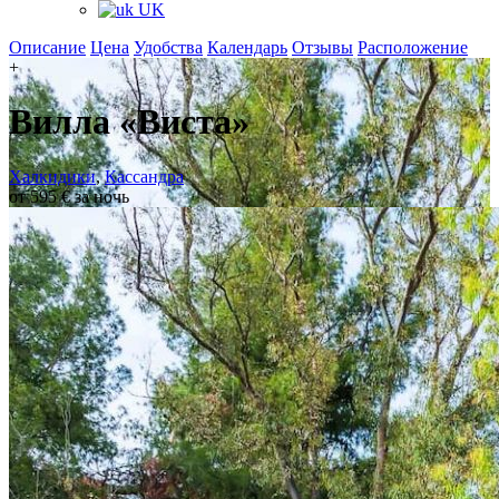
UK
Описание
Цена
Удобства
Календарь
Отзывы
Расположение
+
Вилла «Виста»
Халкидики
,
Кассандра
от 595 € за ночь