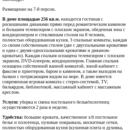
Размещение на 7-8 персон.
В доме площадью 256 кв.м.
находится гостиная с
роскошными диванами прямо перед романтическим камином
и большим телевизором с плоским экраном, обеденная зона с
кондиционером и стеклянным столом на 8 человек,
полностью оборудованная кухня, 3 спальные комнаты, каждая
со своим собственным стилем (две с двуспальными кроватями
и одна с двумя односпальными кроватями и диваном-
кроватью). Каждая спальня оснащена телевизором с плоским
экраном, DVD-плеером, кондиционером. Главная спальня
оснащена собственной ванной комнатой, зоной-кабинет с
факсом и принтером, баром и камином, а также выходом на
балкон с потрясающим видом на море. В доме имеется
современная игровая комната с стерео-системой, TV,
бильярдом, библиотекой, массажный кабинет с массажным
креслом.
Услуги:
уборка и смена постельного белья/полотенец
осуществляются 2 раза в неделю.
Удобства:
большие кровати, качественное х/б постельное
белье и полотенца, пуховые покрывала, москитные сетки,
полностью оборудованная кухня (кухонная плита и духовка,