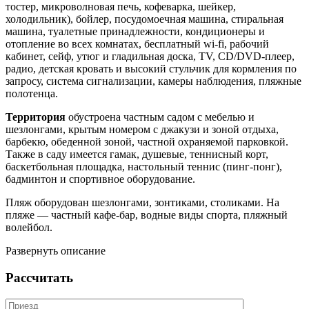
тостер, микроволновая печь, кофеварка, шейкер,
холодильник), бойлер, посудомоечная машина, стиральная
машина, туалетные принадлежности, кондиционеры и
отопление во всех комнатах, бесплатный wi-fi, рабочий
кабинет, сейф, утюг и гладильная доска, TV, CD/DVD-плеер,
радио, детская кровать и высокий стульчик для кормления по
запросу, система сигнализации, камеры наблюдения, пляжные
полотенца.
Территория
обустроена частным садом с мебелью и
шезлонгами, крытым номером с джакузи и зоной отдыха,
барбекю, обеденной зоной, частной охраняемой парковкой.
Также в саду имеется гамак, душевые, теннисный корт,
баскетбольная площадка, настольный теннис (пинг-понг),
бадминтон и спортивное оборудование.
Пляж оборудован шезлонгами, зонтиками, столиками. На
пляже — частный кафе-бар, водные виды спорта, пляжный
волейбол.
Развернуть описание
Рассчитать