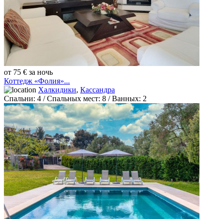
от 75 € за ночь
Коттедж «Фолия»...
Халкидики
,
Кассандра
Спальни:
4
/ Спальных мест:
8
/
Ванных:
2