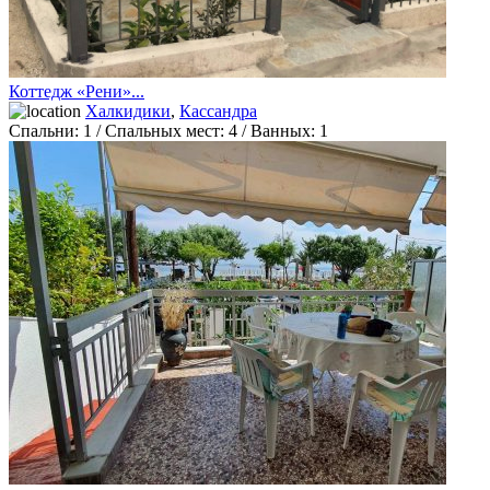
Коттедж «Рени»...
Халкидики
,
Кассандра
Спальни:
1
/ Спальных мест:
4
/
Ванных:
1