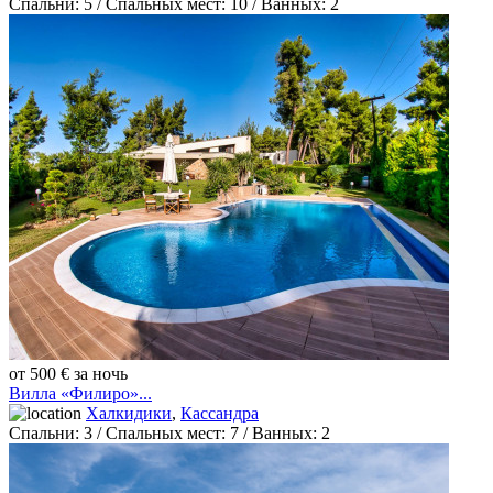
Спальни:
5
/ Спальных мест:
10
/
Ванных:
2
от 500 € за ночь
Вилла «Филиро»...
Халкидики
,
Кассандра
Спальни:
3
/ Спальных мест:
7
/
Ванных:
2