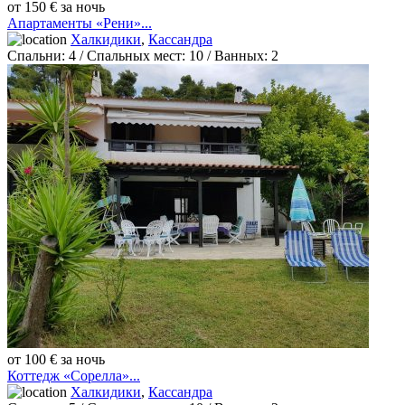
от 150 € за ночь
Апартаменты «Рени»...
Халкидики
,
Кассандра
Спальни:
4
/ Спальных мест:
10
/
Ванных:
2
от 100 € за ночь
Коттедж «Сорелла»...
Халкидики
,
Кассандра