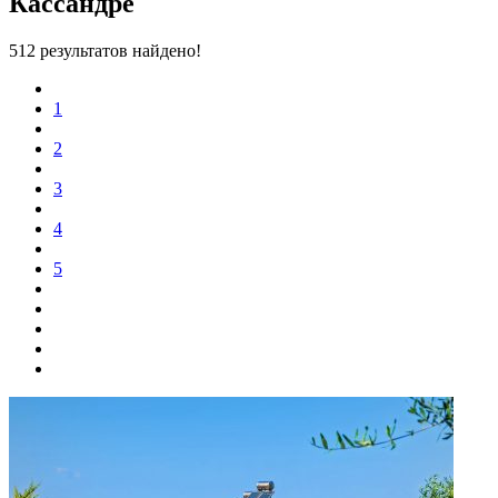
Кассандре
512 результатов найдено!
1
2
3
4
5