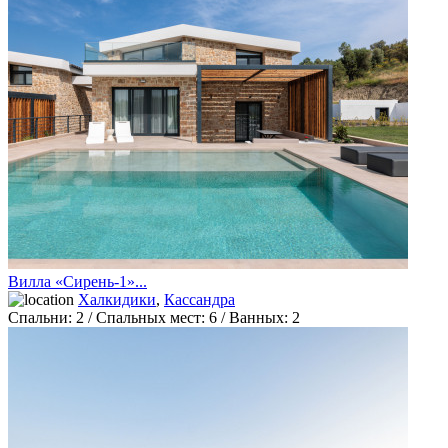
Вилла «Сирень-1»...
Халкидики
,
Кассандра
Спальни:
2
/ Спальных мест:
6
/
Ванных:
2