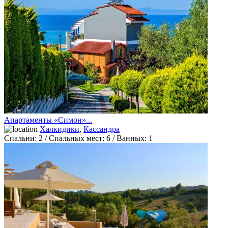
Апартаменты «Симон»...
Халкидики
,
Кассандра
Спальни:
2
/ Спальных мест:
6
/
Ванных:
1