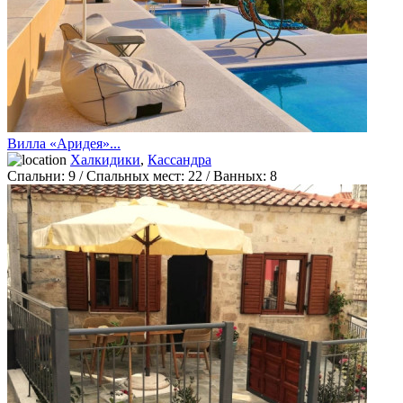
Вилла «Аридея»...
Халкидики
,
Кассандра
Спальни:
9
/ Спальных мест:
22
/
Ванных:
8