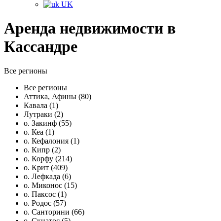
UK
Аренда недвижимости в
Кассандре
Все регионы
Все регионы
Аттика, Афины (80)
Кавала (1)
Лутраки (2)
о. Закинф (55)
о. Кеа (1)
о. Кефалония (1)
о. Кипр (2)
о. Корфу (214)
о. Крит (409)
о. Лефкада (6)
о. Миконос (15)
о. Паксос (1)
о. Родос (57)
о. Санторини (66)
о. Скиатос (5)