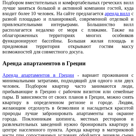
Подбором вместительных и комфортабельных греческих вилл
лучше заняться большой и активной компании гостей, куда
входит более 10 человек. На сайте предлагается
аренда вилл
с
разной площадью и планировкой, современной отделкой и
привлекательными интерьерами. Большинство вилл
располагается недалеко от моря с пляжами. Также на
облагороженных территориях многих особняков
функционируют бассейны. Большая жилая площадь и
придомовая территория открывают гостям массу
возможностей для совместного досуга.
Аренда апартаментов в Греции
Аренда апартаментов в Греции
- вариант проживания с
минимальными затратами, подходящий для одного или двух
человек. Подбором квартир часто занимаются люди,
прибывающие в Грецию с рабочим визитом или семейные
пары. В зависимости от своих планов в Греции, можно снять
квартиру в определенном регионе и городе. Людям,
желающим отдохнуть в безмолвии и насладиться красотой
природы лучше забронировать апартаменты на окраине
города. Поклонникам шопинга, местных ресторанов и
развлекательных заведений нужно бронировать квартиру в
центре населенного пункта. Аренда квартир в материковой
части при сопоставимых условиях обойдется дешевле съема