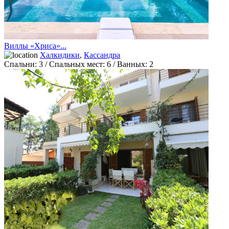
Виллы «Хриса»...
Халкидики
,
Кассандра
Спальни:
3
/ Спальных мест:
6
/
Ванных:
2