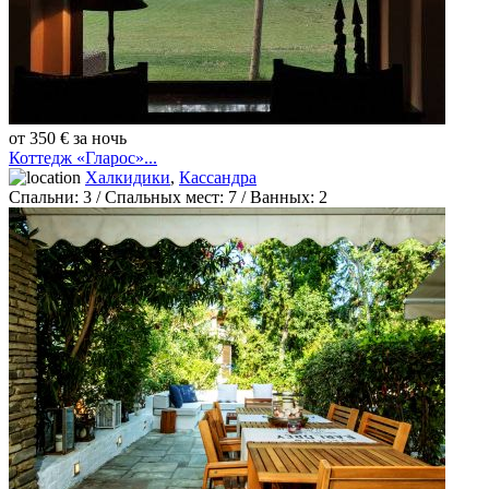
от 350 € за ночь
Коттедж «Гларос»...
Халкидики
,
Кассандра
Спальни:
3
/ Спальных мест:
7
/
Ванных:
2