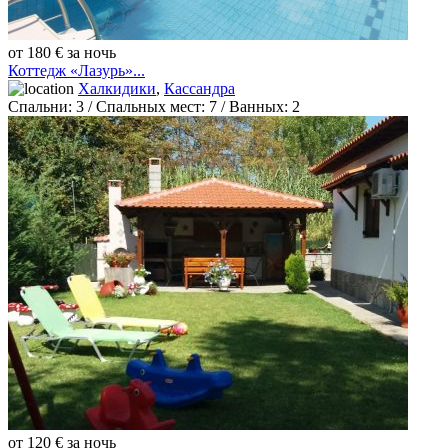
от 180 € за ночь
Коттедж «Лазурь»...
Халкидики
,
Кассандра
Спальни:
3
/ Спальных мест:
7
/
Ванных:
2
от 120 € за ночь