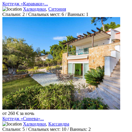
Коттедж «Караваки»...
Халкидики
,
Ситония
Спальни:
2
/ Спальных мест:
6
/
Ванных:
1
от 260 € за ночь
Коттедж «Синева»...
Халкидики
,
Кассандра
Спальни:
5
/ Спальных мест:
10
/
Ванных:
2