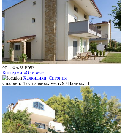
от 150 € за ночь
Коттеджи «Оливия»...
Халкидики
,
Ситония
Спальни:
4
/ Спальных мест:
9
/
Ванных:
3