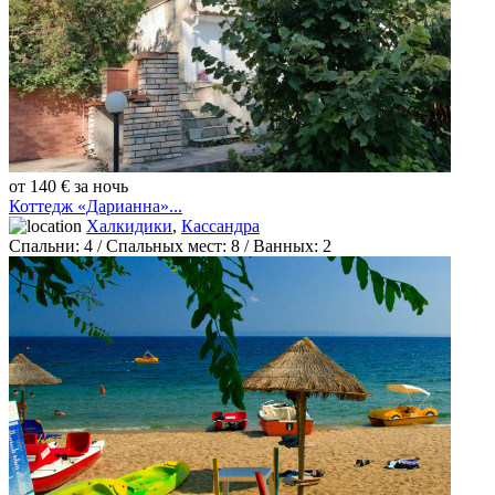
от 140 € за ночь
Коттедж «Дарианна»...
Халкидики
,
Кассандра
Спальни:
4
/ Спальных мест:
8
/
Ванных:
2