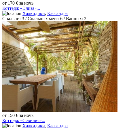
от 170 € за ночь
Коттедж «Элиза»...
Халкидики
,
Кассандра
Спальни:
3
/ Спальных мест:
6
/
Ванных:
2
от 150 € за ночь
Коттедж «Севилия»...
Халкидики
,
Кассандра