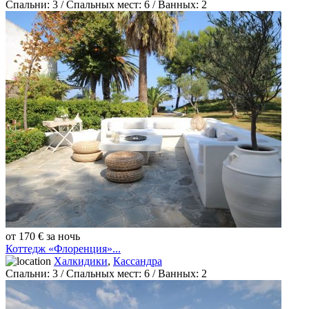
Спальни:
3
/ Спальных мест:
6
/
Ванных:
2
от 170 € за ночь
Коттедж «Флоренция»...
Халкидики
,
Кассандра
Спальни:
3
/ Спальных мест:
6
/
Ванных:
2