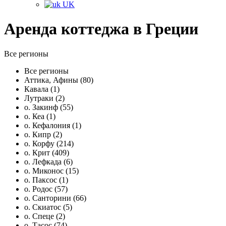
UK
Аренда коттеджа в Греции
Все регионы
Все регионы
Аттика, Афины (80)
Кавала (1)
Лутраки (2)
о. Закинф (55)
о. Кеа (1)
о. Кефалония (1)
о. Кипр (2)
о. Корфу (214)
о. Крит (409)
о. Лефкада (6)
о. Миконос (15)
о. Паксос (1)
о. Родос (57)
о. Санторини (66)
о. Скиатос (5)
о. Спеце (2)
о. Тасос (74)