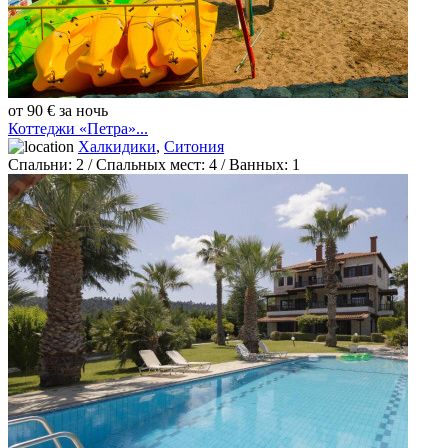
от 90 € за ночь
Коттеджи «Петра»...
Халкидики
,
Ситония
Спальни:
2
/ Спальных мест:
4
/
Ванных:
1