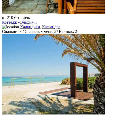
от 210 € за ночь
Коттедж «Элафи»...
Халкидики
,
Кассандра
Спальни:
3
/ Спальных мест:
6
/
Ванных:
2