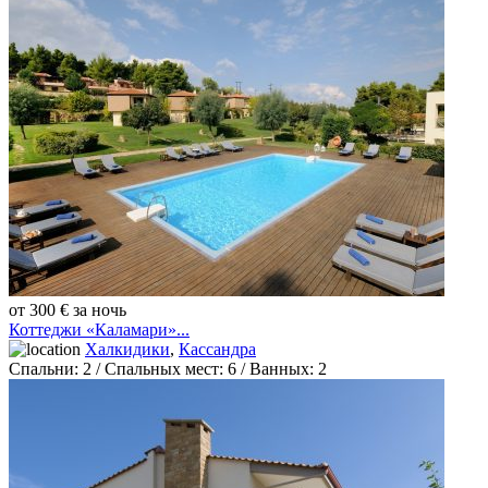
от 300 € за ночь
Коттеджи «Каламари»...
Халкидики
,
Кассандра
Спальни:
2
/ Спальных мест:
6
/
Ванных:
2