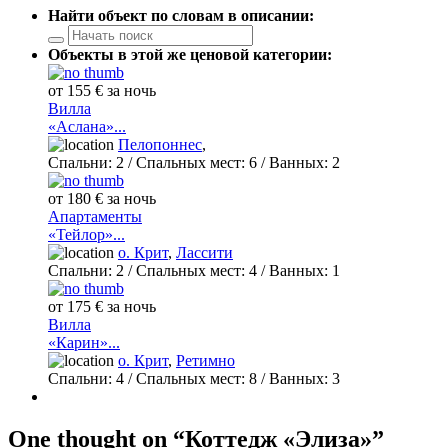
Найти объект по словам в описании:
Объекты в этой же ценовой категории:
от 155 € за ночь
Вилла
«Аслана»...
Пелопоннес
,
Спальни:
2
/ Спальных мест:
6
/
Ванных:
2
от 180 € за ночь
Апартаменты
«Тейлор»...
о. Крит
,
Лассити
Спальни:
2
/ Спальных мест:
4
/
Ванных:
1
от 175 € за ночь
Вилла
«Карин»...
о. Крит
,
Ретимно
Спальни:
4
/ Спальных мест:
8
/
Ванных:
3
One thought on “Коттедж «Элиза»”