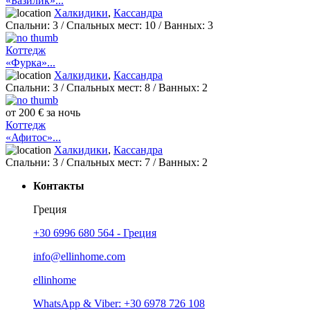
«Базилик»...
Халкидики
,
Кассандра
Спальни:
3
/ Спальных мест:
10
/
Ванных:
3
Коттедж
«Фурка»...
Халкидики
,
Кассандра
Спальни:
3
/ Спальных мест:
8
/
Ванных:
2
от 200 € за ночь
Коттедж
«Афитос»...
Халкидики
,
Кассандра
Спальни:
3
/ Спальных мест:
7
/
Ванных:
2
Контакты
Греция
+30 6996 680 564 - Греция
info@ellinhome.com
ellinhome
WhatsApp & Viber: +30 6978 726 108