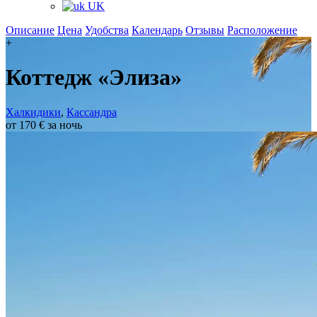
UK
Описание
Цена
Удобства
Календарь
Отзывы
Расположение
+
Коттедж «Элиза»
Халкидики
,
Кассандра
от 170 € за ночь