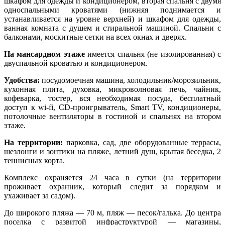
шкафом для одежды и кондиционером, вторая спальня с двумя
односпальными кроватями (нижняя поднимается и
устанавливается на уровне верхней) и шкафом для одежды,
ванная комната с душем и стиральной машиной. Спальни с
балконами, москитные сетки на всех окнах и дверях.
На мансардном этаже
имеется
спальня (не изолированная) с
двуспальной кроватью и кондиционером.
Удобства:
посудомоечная машина, холодильник/морозильник,
кухонная плита, духовка, микроволновая печь, чайник,
кофеварка, тостер, вся необходимая посуда, бесплатный
доступ к wi-fi, CD-проигрыватель, Smart TV, кондиционеры,
потолочные вентиляторы в гостиной и спальнях на втором
этаже.
На территории:
парковка, сад, две оборудованные террасы,
шезлонги и зонтики на пляже, летний душ, крытая беседка, 2
теннисных корта.
Комплекс охраняется 24 часа в сутки (на территории
проживает охранник, который следит за порядком и
ухаживает за садом).
До широкого пляжа — 70 м, пляж — песок/галька. До центра
поселка с развитой инфраструктурой — магазины,