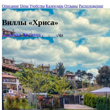
Описание
Цена
Удобства
Календарь
Отзывы
Расположение
+
Виллы «Хриса»
Халкидики
,
Кассандра