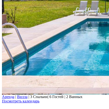
Аренда
|
Вилла
|
3 Спальни
|
6 Гостей
|
2 Ванных
Посмотреть календарь