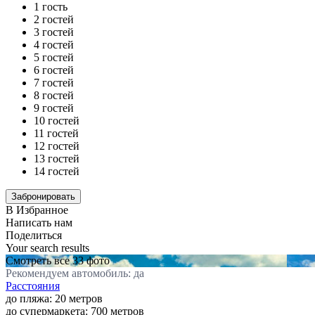
1 гость
2 гостей
3 гостей
4 гостей
5 гостей
6 гостей
7 гостей
8 гостей
9 гостей
10 гостей
11 гостей
12 гостей
13 гостей
14 гостей
В Избранное
Написать нам
Поделиться
Your search results
Смотреть все 33 фото
Рекомендуем автомобиль: да
Расстояния
до пляжа: 20 метров
до супермаркета: 700 метров