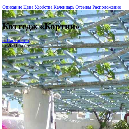
Описание
Цена
Удобства
Календарь
Отзывы
Расположение
+
Коттедж «Кортни»
о. Санторини
,
от 200 € за ночь