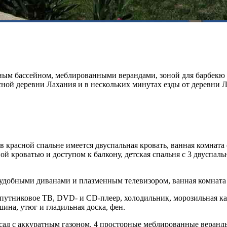
тным бассейном, меблированными верандами, зоной для барбек
сной деревни Лахания и в нескольких минутах езды от деревни
в красной спальне имеется двуспальная кровать, ванная комната 
ой кроватью и доступом к балкону, детская спальня с 3 двуспал
удобными диванами и плазменным телевизором, ванная комната с
спутниковое ТВ, DVD- и CD-плеер, холодильник, морозильная кам
ина, утюг и гладильная доска, фен.
ад с аккуратным газоном, 4 просторные меблированные веранды,