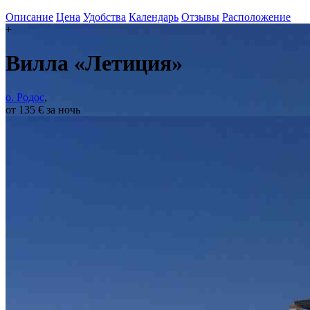
Описание
Цена
Удобства
Календарь
Отзывы
Расположение
+
Вилла «Летиция»
о. Родос
,
от 135 € за ночь