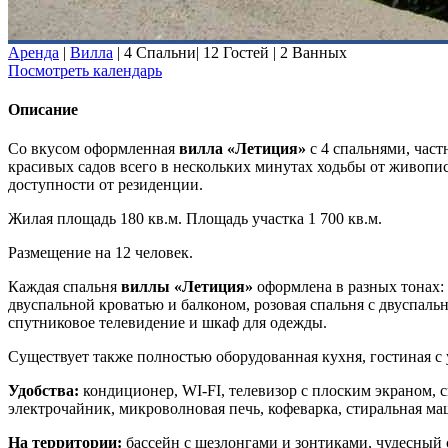
Аренда
|
Вилла
|
4 Спальни
|
12 Гостей
|
2 Ванных
Посмотреть календарь
Описание
Со вкусом оформленная
вилла «Летиция»
с 4 спальнями, час
красивых садов всего в нескольких минутах ходьбы от живопи
доступности от резиденции.
Жилая площадь 180 кв.м. Площадь участка 1 700 кв.м.
Размещение на 12 человек.
Каждая спальня
виллы «Летиция»
оформлена в разных тонах: 
двуспальной кроватью и балконом, розовая спальня с двуспальн
спутниковое телевидение и шкаф для одежды.
Существует также полностью оборудованная кухня, гостиная с 
Удобства:
кондиционер, WI-FI, телевизор с плоским экраном, 
электрочайник, микроволновая печь, кофеварка, стиральная маш
На территории:
бассейн с шезлонгами и зонтиками, чудесный с