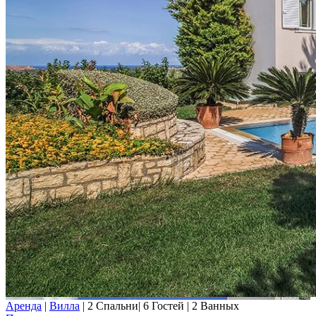
Аренда
|
Вилла
|
2 Спальни
|
6 Гостей
|
2 Ванных