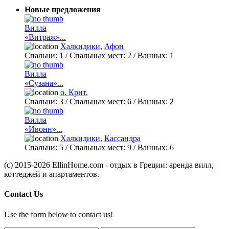
Новые предложения
Вилла
«Витраж»...
Халкидики
,
Афон
Спальни:
1
/ Спальных мест:
2
/
Ванных:
1
Вилла
«Сузана»...
о. Крит
,
Спальни:
3
/ Спальных мест:
6
/
Ванных:
2
Вилла
«Ивонн»...
Халкидики
,
Кассандра
Спальни:
5
/ Спальных мест:
9
/
Ванных:
6
(c) 2015-2026 EllinHome.com - отдых в Греции: аренда вилл,
коттеджей и апартаментов.
Contact Us
Use the form below to contact us!