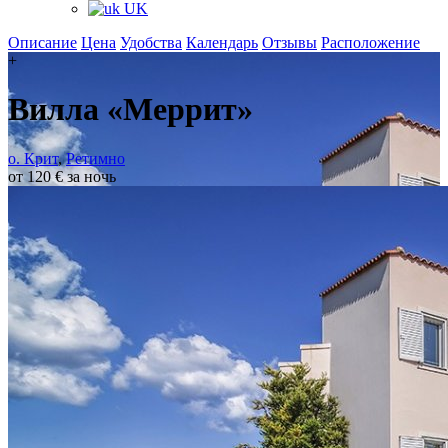
UK
Описание
Цена
Удобства
Календарь
Отзывы
Расположение
+
Вилла «Меррит»
о. Крит
,
Ретимно
от 120 € за ночь