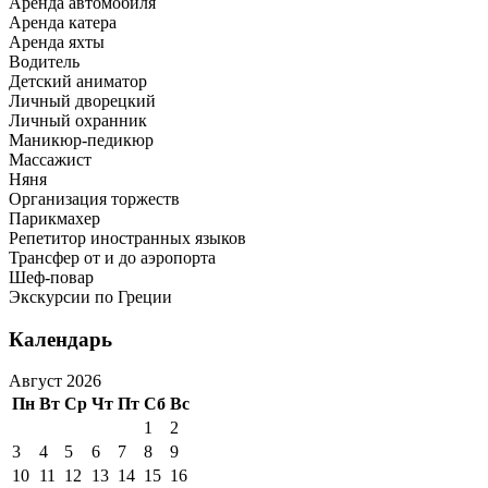
Аренда автомобиля
Аренда катера
Аренда яхты
Водитель
Детский аниматор
Личный дворецкий
Личный охранник
Маникюр-педикюр
Массажист
Няня
Организация торжеств
Парикмахер
Репетитор иностранных языков
Трансфер от и до аэропорта
Шеф-повар
Экскурсии по Греции
Календарь
Август 2026
Пн
Вт
Ср
Чт
Пт
Сб
Вс
1
2
3
4
5
6
7
8
9
10
11
12
13
14
15
16