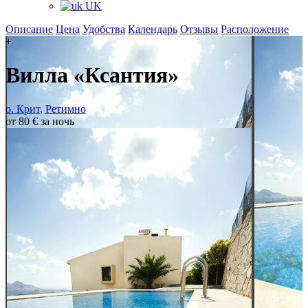
UK
Описание
Цена
Удобства
Календарь
Отзывы
Расположение
+
Вилла «Ксантия»
о. Крит
,
Ретимно
от 80 € за ночь