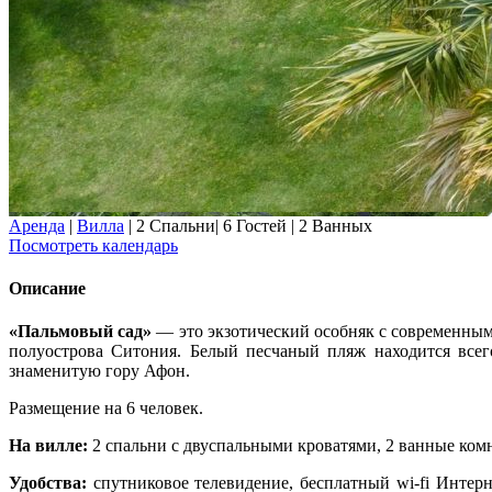
Аренда
|
Вилла
|
2 Спальни
|
6 Гостей
|
2 Ванных
Посмотреть календарь
Описание
«Пальмовый сад»
— это экзотический особняк с современным
полуострова Ситония. Белый песчаный пляж находится все
знаменитую гору Афон.
Размещение на 6 человек.
На вилле:
2 спальни с двуспальными кроватями, 2 ванные комн
Удобства:
cпутниковое телевидение, бесплатный wi-fi Интерн