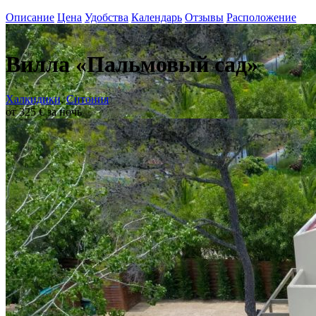
Описание
Цена
Удобства
Календарь
Отзывы
Расположение
+
Вилла «Пальмовый сад»
Халкидики
,
Ситония
от 325 € за ночь