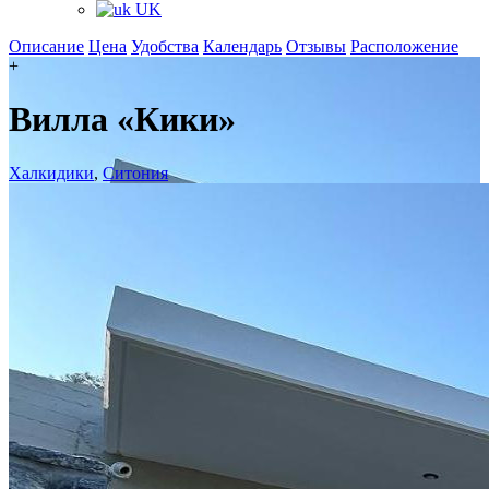
UK
Описание
Цена
Удобства
Календарь
Отзывы
Расположение
+
Вилла «Кики»
Халкидики
,
Ситония