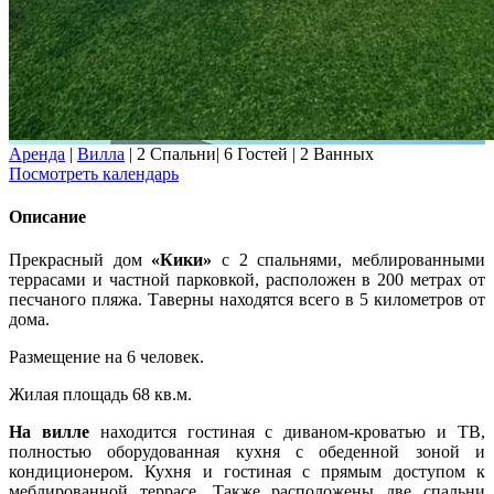
Аренда
|
Вилла
|
2 Спальни
|
6 Гостей
|
2 Ванных
Посмотреть календарь
Описание
Прекрасный дом
«Кики»
с 2 спальнями, меблированными
террасами и частной парковкой, расположен в 200 метрах от
песчаного пляжа. Таверны находятся всего в 5 километров от
дома.
Размещение на 6 человек.
Жилая площадь 68 кв.м.
На вилле
находится гостиная с диваном-кроватью и ТВ,
полностью оборудованная кухня с обеденной зоной и
кондиционером. Кухня и гостиная с прямым доступом к
меблированной террасе. Также расположены две спальни