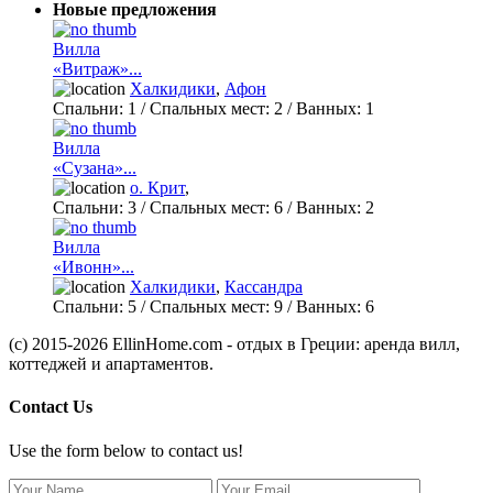
Новые предложения
Вилла
«Витраж»...
Халкидики
,
Афон
Спальни:
1
/ Спальных мест:
2
/
Ванных:
1
Вилла
«Сузана»...
о. Крит
,
Спальни:
3
/ Спальных мест:
6
/
Ванных:
2
Вилла
«Ивонн»...
Халкидики
,
Кассандра
Спальни:
5
/ Спальных мест:
9
/
Ванных:
6
(c) 2015-2026 EllinHome.com - отдых в Греции: аренда вилл,
коттеджей и апартаментов.
Contact Us
Use the form below to contact us!