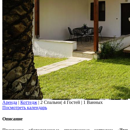
Аренда
|
Коттедж
|
2 Спальни
|
4 Гостей
|
1 Ванных
Посмотреть календарь
Описание