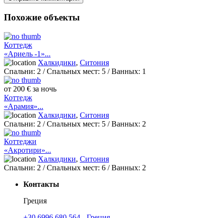
Похожие объекты
Коттедж
«Ариель -1»...
Халкидики
,
Ситония
Спальни:
2
/ Спальных мест:
5
/
Ванных:
1
от 200 € за ночь
Коттедж
«Арамия»...
Халкидики
,
Ситония
Спальни:
2
/ Спальных мест:
5
/
Ванных:
2
Коттеджи
«Акротири»...
Халкидики
,
Ситония
Спальни:
2
/ Спальных мест:
6
/
Ванных:
2
Контакты
Греция
+30 6996 680 564 - Греция