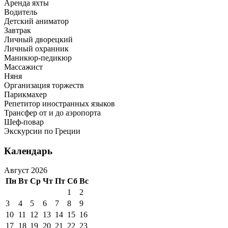
Аренда яхты
Водитель
Детский аниматор
Завтрак
Личный дворецкий
Личный охранник
Маникюр-педикюр
Массажист
Няня
Организация торжеств
Парикмахер
Репетитор иностранных языков
Трансфер от и до аэропорта
Шеф-повар
Экскурсии по Греции
Календарь
Август 2026
Пн
Вт
Ср
Чт
Пт
Сб
Вс
1
2
3
4
5
6
7
8
9
10
11
12
13
14
15
16
17
18
19
20
21
22
23