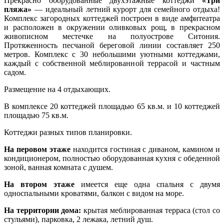
Прекрасно оборудованные двухэтажные коттеджи
«Три
пляжа»
— идеальный летний курорт для семейного отдыха!
Комплекс загородных коттеджей построен в виде амфитеатра
и расположен в окружении оливковых рощ, в прекрасном
живописном местечке на полуострове Ситония.
Протяженность песчаной береговой линии составляет 250
метров. Комплекс с 30 небольшими уютными коттеджами,
каждый с собственной меблированной террасой и частным
садом.
Размещение на 4 отдыхающих.
В комплексе 20 коттеджей площадью 65 кв.м. и 10 коттеджей
площадью 75 кв.м.
Коттеджи разных типов планировки.
На перовом этаже
находится гостиная с диваном, камином и
кондиционером, полностью оборудованная кухня с обеденной
зоной, ванная комната с душем.
На втором этаже
имеется еще одна спальня с двумя
односпальными кроватями, балкон с видом на море.
На территории дома:
крытая меблированная терраса (стол со
стульями), парковка, 2 лежака, летний душ.