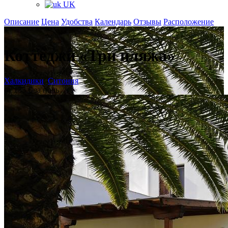
UK
Описание
Цена
Удобства
Календарь
Отзывы
Расположение
+
Коттеджи «Три пляжа»
Халкидики
,
Ситония
от 135 € за ночь