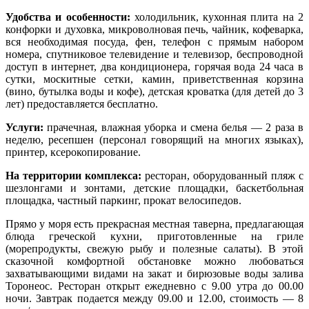
Удобства и особенности:
холодильник, кухонная плита на 2
конфорки и духовка, микроволновая печь, чайник, кофеварка,
вся необходимая посуда, фен, телефон с прямым набором
номера, спутниковое телевидение и телевизор, беспроводной
доступ в интернет, два кондиционера, горячая вода 24 часа в
сутки, москитные сетки, камин, приветственная корзина
(вино, бутылка воды и кофе), детская кроватка (для детей до 3
лет) предоставляется бесплатно.
Услуги:
прачечная, влажная уборка и смена белья — 2 раза в
неделю, ресепшен (персонал говорящий на многих языках),
принтер, ксерокопирование.
На территории комплекса:
ресторан, оборудованный пляж с
шезлонгами и зонтами, детские площадки, баскетбольная
площадка, частный паркинг, прокат велосипедов.
Прямо у моря есть прекрасная местная таверна, предлагающая
блюда греческой кухни, приготовленные на гриле
(морепродукты, свежую рыбу и полезные салаты). В этой
сказочной комфортной обстановке можно любоваться
захватывающими видами на закат и бирюзовые воды залива
Торонеос. Ресторан открыт ежедневно с 9.00 утра до 00.00
ночи. Завтрак подается между 09.00 и 12.00, стоимость — 8