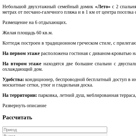
Небольшой двухэтажный семейный домик
«Лето»
с 2 спальн
метрах от песчано-галечного пляжа и в 1 км от центра поселка
Размещение на 6 отдыхающих.
Жилая площадь 60 кв.м.
Коттедж построен в традиционном греческом стиле, с прилегаю
На первом этаже
расположена
гостиная с диваном-кроватью на
На втором этаже
находятся
две большие спальни с двуспал
охлаждающий дом.
Удобства:
кондиционер, беспроводной бесплатный доступ в инт
москитные сетки, утюг и гладильная доска.
На территории:
парковка, летний душ, меблированная терраса
Развернуть описание
Рассчитать