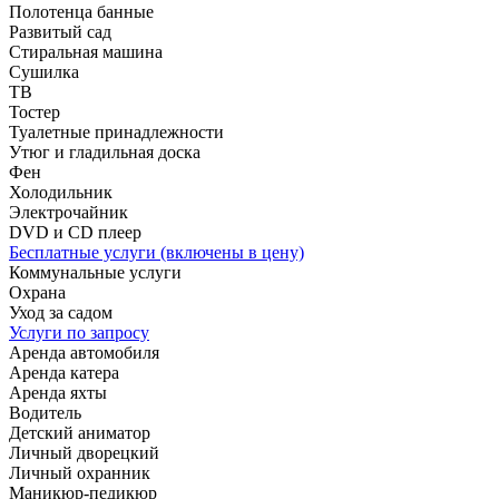
Полотенца банные
Развитый сад
Стиральная машина
Сушилка
ТВ
Тостер
Туалетные принадлежности
Утюг и гладильная доска
Фен
Холодильник
Электрочайник
DVD и CD плеер
Бесплатные услуги (включены в цену)
Коммунальные услуги
Охрана
Уход за садом
Услуги по запросу
Аренда автомобиля
Аренда катера
Аренда яхты
Водитель
Детский аниматор
Личный дворецкий
Личный охранник
Маникюр-педикюр