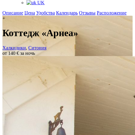
UK
Описание
Цена
Удобства
Календарь
Отзывы
Расположение
+
Коттедж «Арнеа»
Халкидики
,
Ситония
от 140 € за ночь