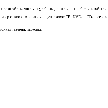
, гостиной с камином и удобным диваном, ванной комнатой, по
визор с плоским экраном, спутниковое ТВ, DVD- и CD-плеер, хол
онная таверна, парковка.