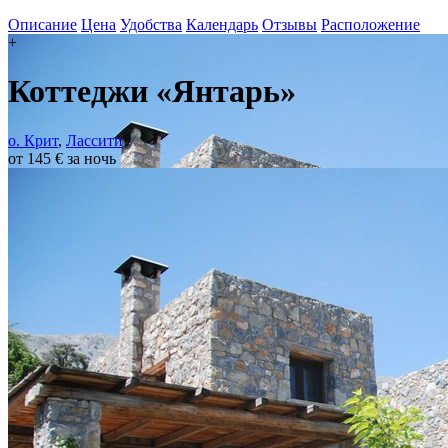
Описание
Цена
Удобства
Календарь
Отзывы
Расположение
+
Коттеджи «Янтарь»
о. Крит
,
Лассити
от 145 € за ночь