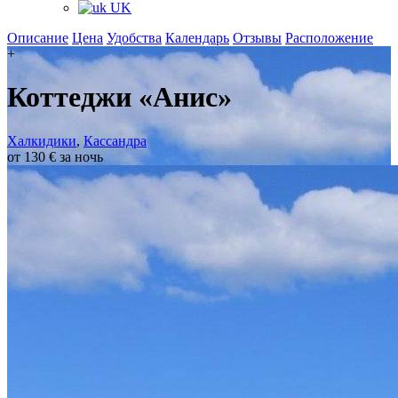
UK
Описание
Цена
Удобства
Календарь
Отзывы
Расположение
+
Коттеджи «Анис»
Халкидики
,
Кассандра
от 130 € за ночь