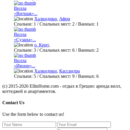
Вилла
«Витраж»...
Халкидики
,
Афон
Спальни:
1
/ Спальных мест:
2
/
Ванных:
1
Вилла
«Сузана»...
о. Крит
,
Спальни:
3
/ Спальных мест:
6
/
Ванных:
2
Вилла
«Ивонн»...
Халкидики
,
Кассандра
Спальни:
5
/ Спальных мест:
9
/
Ванных:
6
(c) 2015-2026 EllinHome.com - отдых в Греции: аренда вилл,
коттеджей и апартаментов.
Contact Us
Use the form below to contact us!