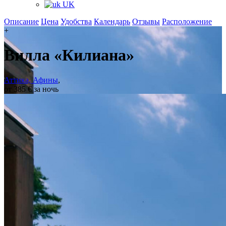
UK
Описание
Цена
Удобства
Календарь
Отзывы
Расположение
+
Вилла «Килиана»
Аттика, Афины
,
от 385 € за ночь