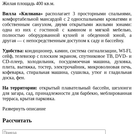
Жилая площадь 400 кв.м.
Вилла «Килиана»
располагает 3 просторными спальнями,
комфортабельной мансардой с 2 односпальными кроватями и
собственным санузлом, двумя открытыми жилыми зонами:
одна из них с гостиной с камином и мягкой мебелью,
полностью оборудованной кухней и обеденной зоной, а
другая — с непосредственным доступом к саду и бассейну.
Удобства:
кондиционер, камин, система сигнализации, WI-FI,
сейф, телевизор с плоским экраном, спутниковое ТВ, DVD- и
CD-плеер, холодильник, посудомоечная машина, духовка,
плита, вытяжка, тостер, электрочайник, микроволновая печь,
кофеварка, стиральная машина, сушилка, утюг и гладильная
доска, фен.
На территории:
открытый плавательный бассейн, шезлонги
для загара, сад, принадлежности для барбекю, меблированная
терраса, крытая парковка.
Развернуть описание
Рассчитать