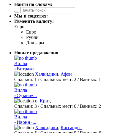
Найти по словам:
Мы в соцсетях:
Изменить валюту:
Евро
Евро
Рубли
Доллары
Новые предложения
Вилла
«Витраж»...
Халкидики
,
Афон
Спальни:
1
/ Спальных мест:
2
/
Ванных:
1
Вилла
«Сузана»...
о. Крит
,
Спальни:
3
/ Спальных мест:
6
/
Ванных:
2
Вилла
«Ивонн»...
Халкидики
,
Кассандра
Спальни:
5
/ Спальных мест:
9
/
Ванных:
6