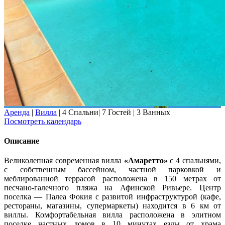
Аренда
|
Вилла
|
4 Спальни
|
7 Гостей
|
3 Ванных
Посмотреть календарь
Описание
Великолепная современная вилла
«Амаретто»
с 4 спальнями,
с собственным бассейном, частной парковкой и
меблированной террасой расположена в 150 метрах от
песчано-галечного пляжа на Афинской Ривьере. Центр
поселка — Палеа Фокия с развитой инфраструктурой (кафе,
рестораны, магазины, супермаркеты) находится в 6 км от
виллы. Комфортабельная вилла расположена в элитном
поселке частных домов в 10 минутах езды от храма