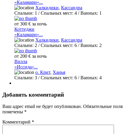
«Каламари»...
Халкидики
,
Кассандра
Спальни:
1
/ Спальных мест:
4
/
Ванных:
1
от 300 € за ночь
Коттеджи
«Каламари»...
Халкидики
,
Кассандра
Спальни:
2
/ Спальных мест:
6
/
Ванных:
2
от 200 € за ночь
Вилла
«Иссида»...
о. Крит
,
Ханья
Спальни:
3
/ Спальных мест:
6
/
Ванных:
4
Добавить комментарий
Ваш адрес email не будет опубликован.
Обязательные поля
помечены
*
Комментарий
*