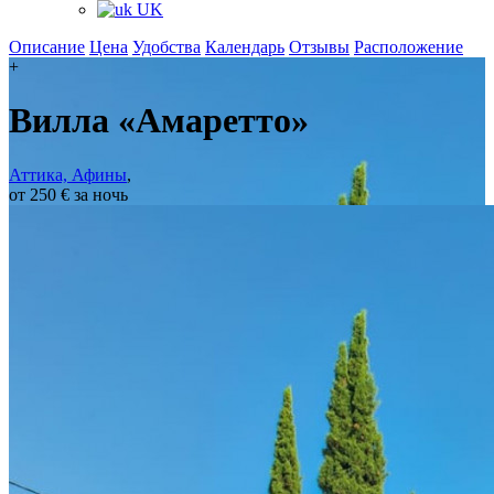
UK
Описание
Цена
Удобства
Календарь
Отзывы
Расположение
+
Вилла «Амаретто»
Аттика, Афины
,
от 250 € за ночь