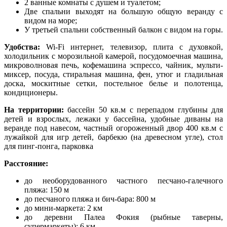
2 ванные комнаты с душем и туалетом;
Две спальни выходят на большую общую веранду с
видом на море;
У третьей спальни собственный балкон с видом на горы.
Удобства:
Wi-Fi интернет, телевизор, плита с духовкой,
холодильник с морозильной камерой, посудомоечная машина,
микроволновая печь, кофемашина эспрессо, чайник, мульти-
миксер, посуда, стиральная машина, фен, утюг и гладильная
доска, москитные сетки, постельное белье и полотенца,
кондиционеры.
На территории:
бассейн 50 кв.м с перепадом глубины для
детей и взрослых, лежаки у бассейна, удобные диваны на
веранде под навесом, частный огороженный двор 400 кв.м с
лужайкой для игр детей, барбекю (на древесном угле), стол
для пинг-понга, парковка
Расстояние:
до необорудованного частного песчано-галечного
пляжа: 150 м
до песчаного пляжа и бич-бара: 800 м
до мини-маркета: 2 км
до деревни Палеа Фокия (рыбные таверны,
супермаркеты): 6 км