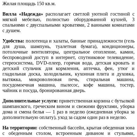
Жилая площадь 150 кв.м.
Вилла «Надежда»
располагает светлой уютной гостиной с
мягкой мебелью, полностью оборудованной кухней, 3
спальнями с двуспальными кроватями, 2 ванными комнатами
с душем.
Удобства:
полотенца и халаты, банные принадлежности (гель
для душа, шампунь, туалетная бумага), кондиционеры,
потолочные вентиляторы, центральное отопление, камин,
беспроводной доступ в интернет, спутниковое телевидение,
стереосистема, DVD-плеер, горячая вода, детская кровать и
детский стульчик для кормления, аптечка, фен, утюг и
гладильная доска, холодильник, кухонная плита и духовка,
вытяжка, микроволновая печь, стиральная машина,
посудомоечная машина, пылесос, кофе машина, тостер,
чайник и посуда, бронированная дверь.
Дополнительные услуги:
приветственная корзина с бутылкой
шампанского, греческим вином и свежими фруктами, уборка
дома и смена белья — 1 раз в неделю (ежедневная уборка за
дополнительную оплату), уход за садом один раз в неделю.
На территории:
собственный бассейн, крытая обеденная зона
с обеденным столом, встроенным диваном и стульями,