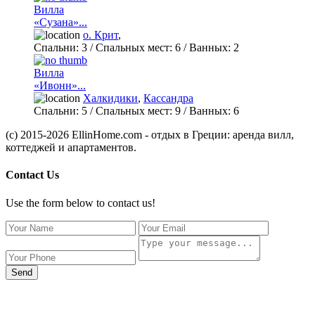
Вилла
«Сузана»...
о. Крит
,
Спальни:
3
/ Спальных мест:
6
/
Ванных:
2
Вилла
«Ивонн»...
Халкидики
,
Кассандра
Спальни:
5
/ Спальных мест:
9
/
Ванных:
6
(c) 2015-2026 EllinHome.com - отдых в Греции: аренда вилл,
коттеджей и апартаментов.
Contact Us
Use the form below to contact us!
Send