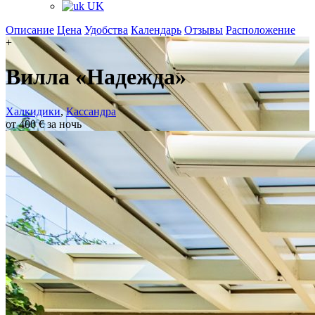
UK
Описание
Цена
Удобства
Календарь
Отзывы
Расположение
+
Вилла «Надежда»
Халкидики
,
Кассандра
от 400 € за ночь