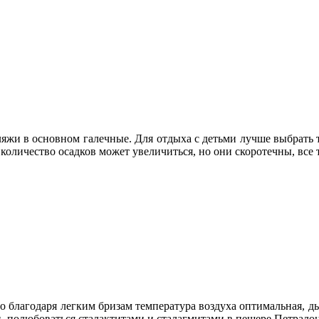
 Пляжи в основном галечные. Для отдыха с детьми лучше выбрать
 количество осадков может увеличиться, но они скоротечны, все 
но благодаря легким бризам температура воздуха оптимальная, д
 полюбоваться сталактитами и сталагмитами в пещере Петралон