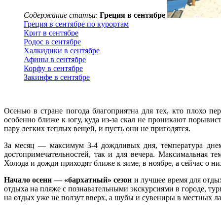
Содержание статьи
:
Греция в сентябре
Греция в сентябре по курортам
Крит в сентябре
Родос в сентябре
Халкидики в сентябре
Афины в сентябре
Корфу в сентябре
Закинфе в сентябре
Осенью в стране погода благоприятна для тех, кто плохо пе
особенно ближе к югу, куда из-за скал не проникают порывист
пару легких теплых вещей, и пусть они не пригодятся.
За месяц — максимум 3-4 дождливых дня, температура днем
достопримечательностей, так и для вечера. Максимальная т
Холода и дожди приходят ближе к зиме, в ноябре, а сейчас о н
Начало осени — «бархатный» сезон
и лучшее время для отдых
отдыха на пляже с познавательными экскурсиями в городе, т
на отдых уже не ползут вверх, а шубы и сувениры в местных л