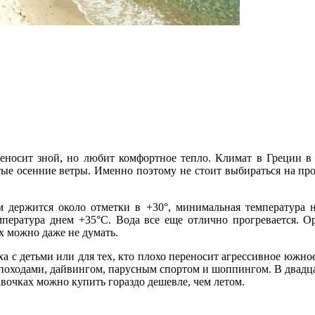
реносит зной, но любит комфортное тепло. Климат в Греции в
ые осенние ветры. Именно поэтому не стоит выбираться на прог
 держится около отметки в +30°, минимальная температура 
емпература днем +35°C. Вода все еще отлично прогревается. О
их можно даже не думать.
а с детьми или для тех, кто плохо переносит агрессивное южно
урпоходами, дайвингом, парусным спортом и шоппингом. В двадц
авочках можно купить гораздо дешевле, чем летом.