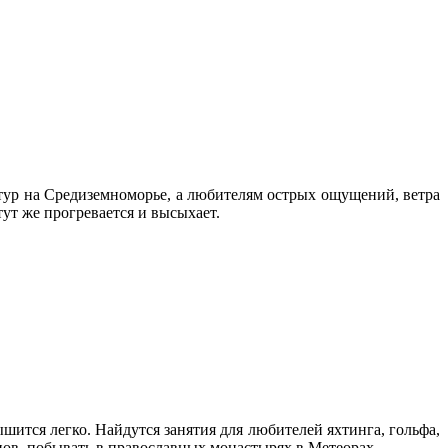
 тур на Средиземноморье, а любителям острых ощущений, ветра
тут же прогревается и высыхает.
ышится легко. Найдутся занятия для любителей яхтинга, гольфа,
ов, побывать в православных монастырях в Метеорах.