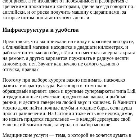
сюрпризов. Это избавляет от необходимости разбираться с
греческими прокатными конторами, где не всегда говорят по-
английски, и от риска получить машину с царапинами, за
которые потом попытаются взять деньги.
Инфраструктура и удобства
Представьте, что вы приехали на виллу в красивейшей бухте,
а ближайший магазин находится в двадцати километрах, и
работает он только до обеда. Или что местная таверна закрыта
на ремонт, а других вариантов поужинать в радиусе десяти
километров нет. Звучит как начало не самого удачного
отпуска, правда?
Поэтому при выборе курорта важно понимать, насколько
развита инфраструктура. Кассандра в этом плане —
образцовый вариант: здесь и крупные супермаркеты типа Lidl,
и традиционные греческие продуктовые лавки, и рыбные
рынки, и десятки таверн на любой вкус и кошелек. В Ханиоти
можно даже найти ночные клубы и модные бары, если душа
просит развлечений. На Ситонии тоже есть все необходимое,
но искать придется тщательнее — в каждой деревушке свой
маленький магазинчик, таверна, но выбор меньше.
Медицинские услуги — тема, о которой не хочется думать в