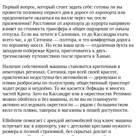
Первый вопрос, который стоит задать себе: готовы ли вы
провести половину первого дня в дороге от аэропорта или
предпочитаете оказаться на вилле через час после
приземления? Расстояние от аэропорта до курорта напрямую
влияет на стоимость трансфера и общее ощущение от начала
отпуска. Если вы летите в Салоники, то до Кассандры ехать
всего час, а до Ситонии — полтора, и это комфортная дорога
по хорошему шоссе. Но если ваша цель — отдаленная бухта на
западном побережье Крита, приготовьтесь к двух-
трехчасовому путешествию после прилета в Ханью.
Наличие собственной машины становится критичным в
некоторых регионах. Ситония, при всей своей красоте,
практически недоступна без автомобиля — деревушки и
пляжи разбросаны по полуострову, общественный транспорт
ходит редко и неудобно. То же касается Лефкады и многих
частей Крита. Зато на Кассандре или в окрестностях Ретимно
можно обойтись и без машины, если вы не планируете
активно исследовать окрестности — рядом с большинством
вилл есть пляжи, таверны и магазины в пешей доступности.
Ellinhome помогает с арендой автомобилей под ключ: машина
встречает вас в аэропорту, уже с детскими креслами нужного
размера и полной страховкой, без скрытых доплат и