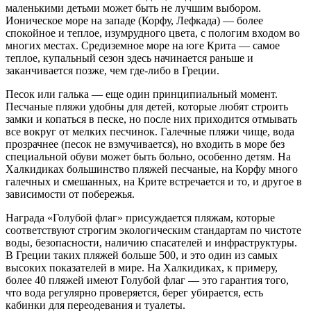
маленькими детьми может быть не лучшим выбором.
Ионическое море на западе (Корфу, Лефкада) — более
спокойное и теплое, изумрудного цвета, с пологим входом во
многих местах. Средиземное море на юге Крита — самое
теплое, купальный сезон здесь начинается раньше и
заканчивается позже, чем где-либо в Греции.
Песок или галька — еще один принципиальный момент.
Песчаные пляжи удобны для детей, которые любят строить
замки и копаться в песке, но после них приходится отмывать
все вокруг от мелких песчинок. Галечные пляжи чище, вода
прозрачнее (песок не взмучивается), но входить в море без
специальной обуви может быть больно, особенно детям. На
Халкидиках большинство пляжей песчаные, на Корфу много
галечных и смешанных, на Крите встречается и то, и другое в
зависимости от побережья.
Награда «Голубой флаг» присуждается пляжам, которые
соответствуют строгим экологическим стандартам по чистоте
воды, безопасности, наличию спасателей и инфраструктуры.
В Греции таких пляжей больше 500, и это один из самых
высоких показателей в мире. На Халкидиках, к примеру,
более 40 пляжей имеют Голубой флаг — это гарантия того,
что вода регулярно проверяется, берег убирается, есть
кабинки для переодевания и туалеты.