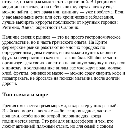
отпуске, но которая может стать критичной. В Греции вся
медицина платная, и на небольших курортах аптеку еще
можно найти, а вот врача или клинику — уже проблема. Если
у вас маленькие дети или есть хронические заболевания,
лучше выбирать курорты поблизости от крупных городов:
Ретимно, Ханья, окрестности Салоник.
Наличие свежих рынков — это не просто гастрономическое
удовольствие, но и часть греческого опыта. На Крите
фермерские рынки работают во многих городках по
определенным дням недели, и там можно купить овощи и
фрукты невероятного качества за копейки. Ellinhome часто
организует для своих клиентов первичную закупку продуктов
к приезду: в холодильнике виллы вас уже ждут вода, молоко,
хлеб, фрукты, оливковое масло — можно сразу сварить кофе и
позавтракать, не бросаясь на поиски магазина после долгой
дороги.
Тип пляжа и море
Греция омывается тремя морями, и характер у них разный.
Эгейское море на востоке — более прохладное, часто с
волнами, особенно во второй половине дня, когда
поднимается ветер. Это рай для виндсерферов и тех, кто
любит активный пляжный отдых, но для семей с совсем