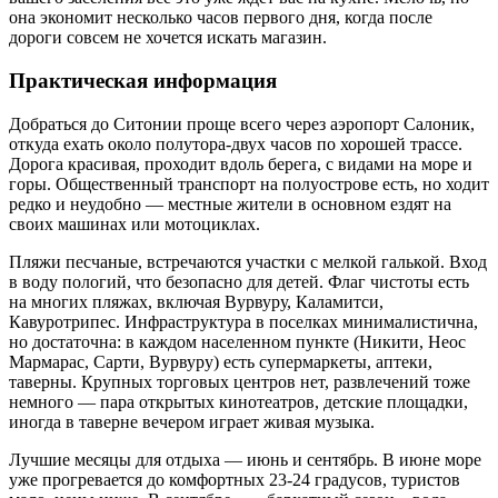
она экономит несколько часов первого дня, когда после
дороги совсем не хочется искать магазин.
Практическая информация
Добраться до Ситонии проще всего через аэропорт Салоник,
откуда ехать около полутора-двух часов по хорошей трассе.
Дорога красивая, проходит вдоль берега, с видами на море и
горы. Общественный транспорт на полуострове есть, но ходит
редко и неудобно — местные жители в основном ездят на
своих машинах или мотоциклах.
Пляжи песчаные, встречаются участки с мелкой галькой. Вход
в воду пологий, что безопасно для детей. Флаг чистоты есть
на многих пляжах, включая Вурвуру, Каламитси,
Кавуротрипес. Инфраструктура в поселках минималистична,
но достаточна: в каждом населенном пункте (Никити, Неос
Мармарас, Сарти, Вурвуру) есть супермаркеты, аптеки,
таверны. Крупных торговых центров нет, развлечений тоже
немного — пара открытых кинотеатров, детские площадки,
иногда в таверне вечером играет живая музыка.
Лучшие месяцы для отдыха — июнь и сентябрь. В июне море
уже прогревается до комфортных 23-24 градусов, туристов