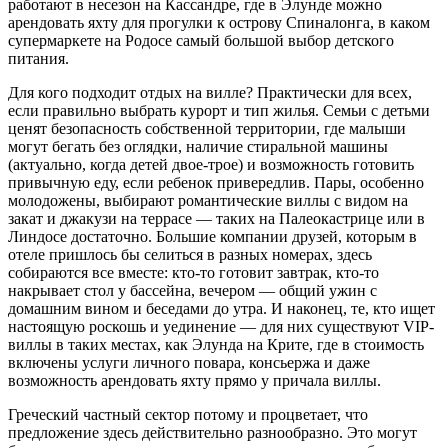
работают в несезон на Кассандре, где в Элунде можно
арендовать яхту для прогулки к острову Спиналонга, в каком
супермаркете на Родосе самый большой выбор детского
питания.
Для кого подходит отдых на вилле? Практически для всех,
если правильно выбрать курорт и тип жилья. Семьи с детьми
ценят безопасность собственной территории, где малыши
могут бегать без оглядки, наличие стиральной машины
(актуально, когда детей двое-трое) и возможность готовить
привычную еду, если ребенок привередлив. Пары, особенно
молодожены, выбирают романтические виллы с видом на
закат и джакузи на террасе — таких на Палеокастрице или в
Линдосе достаточно. Большие компании друзей, которым в
отеле пришлось бы селиться в разных номерах, здесь
собираются все вместе: кто-то готовит завтрак, кто-то
накрывает стол у бассейна, вечером — общий ужин с
домашним вином и беседами до утра. И наконец, те, кто ищет
настоящую роскошь и уединение — для них существуют VIP-
виллы в таких местах, как Элунда на Крите, где в стоимость
включены услуги личного повара, консьержа и даже
возможность арендовать яхту прямо у причала виллы.
Греческий частный сектор потому и процветает, что
предложение здесь действительно разнообразно. Это могут