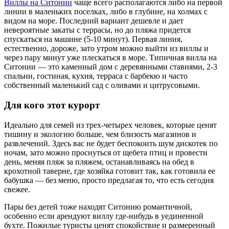
Виллы на Ситонии
чаще всего располагаются либо на первой
линии в маленьких поселках, либо в глубине, на холмах с
видом на море. Последний вариант дешевле и дает
невероятные закаты с террасы, но до пляжа придется
спускаться на машине (5-10 минут). Первая линия,
естественно, дороже, зато утром можно выйти из виллы и
через пару минут уже плескаться в море. Типичная вилла на
Ситонии — это каменный дом с деревянными ставнями, 2-3
спальни, гостиная, кухня, терраса с барбекю и часто
собственный маленький сад с оливами и цитрусовыми.
Для кого этот курорт
Идеально для семей из трех-четырех человек, которые ценят
тишину и экологию больше, чем близость магазинов и
развлечений. Здесь вас не будет беспокоить шум дискотек по
ночам, зато можно проснуться от щебета птиц и провести
день, меняя пляж за пляжем, останавливаясь на обед в
крохотной таверне, где хозяйка готовит так, как готовила ее
бабушка — без меню, просто предлагая то, что есть сегодня
свежее.
Пары без детей тоже находят Ситонию романтичной,
особенно если арендуют виллу где-нибудь в уединенной
бухте. Пожилые туристы ценят спокойствие и размеренный