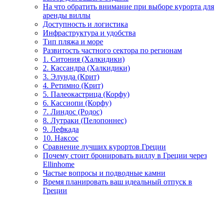
На что обратить внимание при выборе курорта для
аренды виллы
Доступность и логистика
Инфраструктура и удобства
Тип пляжа и море
Развитость частного сектора по регионам
1. Ситония (Халкидики)
2. Кассандра (Халкидики)
3. Элунда (Крит)
4. Ретимно (Крит)
5. Палеокастрица (Корфу)
6. Кассиопи (Корфу)
7. Линдос (Родос)
8. Лутраки (Пелопоннес)
9. Лефкада
10. Наксос
Сравнение лучших курортов Греции
Почему стоит бронировать виллу в Греции через
Ellinhome
Частые вопросы и подводные камни
Время планировать ваш идеальный отпуск в
Греции