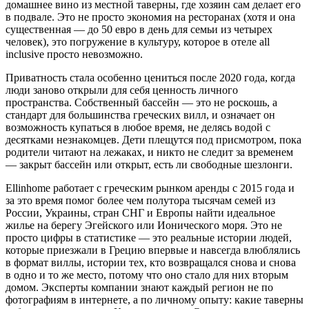
домашнее вино из местной таверны, где хозяин сам делает его
в подвале. Это не просто экономия на ресторанах (хотя и она
существенная — до 50 евро в день для семьи из четырех
человек), это погружение в культуру, которое в отеле all
inclusive просто невозможно.
Приватность стала особенно цениться после 2020 года, когда
люди заново открыли для себя ценность личного
пространства. Собственный бассейн — это не роскошь, а
стандарт для большинства греческих вилл, и означает он
возможность купаться в любое время, не делясь водой с
десятками незнакомцев. Дети плещутся под присмотром, пока
родители читают на лежаках, и никто не следит за временем
— закрыт бассейн или открыт, есть ли свободные шезлонги.
Ellinhome работает с греческим рынком аренды с 2015 года и
за это время помог более чем полутора тысячам семей из
России, Украины, стран СНГ и Европы найти идеальное
жилье на берегу Эгейского или Ионического моря. Это не
просто цифры в статистике — это реальные истории людей,
которые приезжали в Грецию впервые и навсегда влюблялись
в формат виллы, истории тех, кто возвращался снова и снова
в одно и то же место, потому что оно стало для них вторым
домом. Эксперты компании знают каждый регион не по
фотографиям в интернете, а по личному опыту: какие таверны