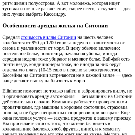
ритм жизни полуострова. А вот молодежь, которая ищет
тусовки и ночные развлечения, скорее всего, заскучает — для
них лучше выбрать Кассандру.
Особенности аренды жилья на Ситонии
Средняя
стоимость виллы Ситонии
на шесть человек
колеблется от 850 до 1200 евро за неделю в зависимости от
сезона и удаленности от моря. В цену обычно включено:
постельное белье, полотенца, начальная уборка, иногда —
середина недели тоже убирают и меняют белье. Вай-фай есть
почти везде, кондиционеры тоже, но иногда за них берут
отдельную плату (10-15 евро в неделю за электричество).
Бассейны на Ситонии встречаются не в каждой вилле — здесь
чаще делают ставку на близость к морю.
Ellinhome помогает не только найти и забронировать виллу, но
и организовать аренду автомобиля — без машины на Ситонии
действительно сложно. Компания работает с проверенными
прокатчиками, где машины в хорошем состоянии, страховка
полная, и не будет неприятных сюрпризов при возврате. Еще
одна полезная услуга — закупка продуктов к вашему приезду.
Вы присылаете список того, что хотели бы видеть в
холодильнике (молоко, хлеб, фрукты, вино), и к моменту
вашего заселения все это уже ждет вас на кухне. Мелочь, но