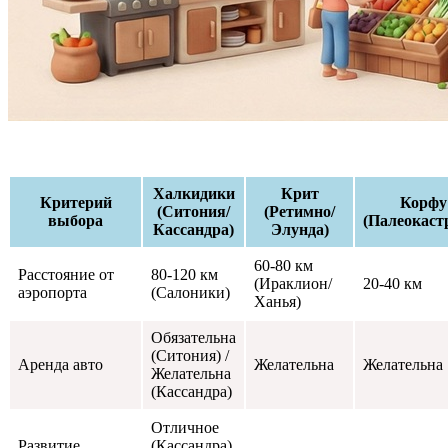
Халкидики
Крит
Критерий
Корфу
(Ситония/
(Ретимно/
выбора
(Палеокаст
Кассандра)
Элунда)
60-80 км
Расстояние от
80-120 км
(Ираклион/
20-40 км
аэропорта
(Салоники)
Ханья)
Обязательна
(Ситония) /
Аренда авто
Желательна
Желательна
Желательна
(Кассандра)
Отличное
Развитие
(Кассандра)