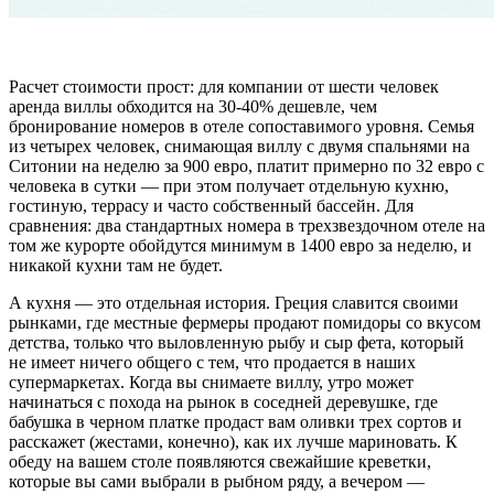
Расчет стоимости прост: для компании от шести человек
аренда виллы обходится на 30-40% дешевле, чем
бронирование номеров в отеле сопоставимого уровня. Семья
из четырех человек, снимающая виллу с двумя спальнями на
Ситонии на неделю за 900 евро, платит примерно по 32 евро с
человека в сутки — при этом получает отдельную кухню,
гостиную, террасу и часто собственный бассейн. Для
сравнения: два стандартных номера в трехзвездочном отеле на
том же курорте обойдутся минимум в 1400 евро за неделю, и
никакой кухни там не будет.
А кухня — это отдельная история. Греция славится своими
рынками, где местные фермеры продают помидоры со вкусом
детства, только что выловленную рыбу и сыр фета, который
не имеет ничего общего с тем, что продается в наших
супермаркетах. Когда вы снимаете виллу, утро может
начинаться с похода на рынок в соседней деревушке, где
бабушка в черном платке продаст вам оливки трех сортов и
расскажет (жестами, конечно), как их лучше мариновать. К
обеду на вашем столе появляются свежайшие креветки,
которые вы сами выбрали в рыбном ряду, а вечером —