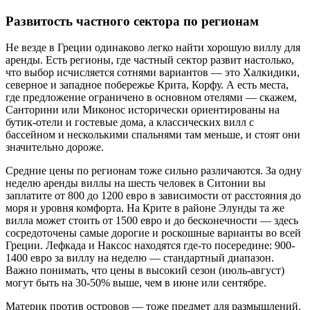
Развитость частного сектора по регионам
Не везде в Греции одинаково легко найти хорошую виллу для
аренды. Есть регионы, где частный сектор развит настолько,
что выбор исчисляется сотнями вариантов — это Халкидики,
северное и западное побережье Крита, Корфу. А есть места,
где предложение ограничено в основном отелями — скажем,
Санторини или Миконос исторически ориентированы на
бутик-отели и гостевые дома, а классических вилл с
бассейном и несколькими спальнями там меньше, и стоят они
значительно дороже.
Средние цены по регионам тоже сильно различаются. За одну
неделю аренды виллы на шесть человек в Ситонии вы
заплатите от 800 до 1200 евро в зависимости от расстояния до
моря и уровня комфорта. На Крите в районе Элунды та же
вилла может стоить от 1500 евро и до бесконечности — здесь
сосредоточены самые дорогие и роскошные варианты во всей
Греции. Лефкада и Наксос находятся где-то посередине: 900-
1400 евро за виллу на неделю — стандартный диапазон.
Важно понимать, что цены в высокий сезон (июль-август)
могут быть на 30-50% выше, чем в июне или сентябре.
Материк против островов — тоже предмет для размышлений.