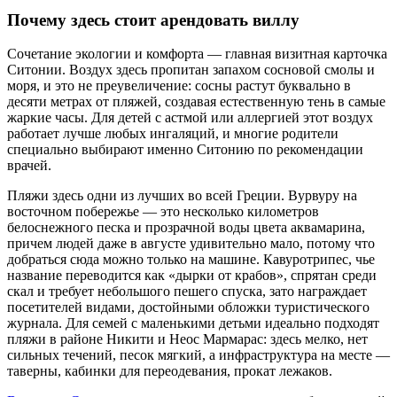
Почему здесь стоит арендовать виллу
Сочетание экологии и комфорта — главная визитная карточка
Ситонии. Воздух здесь пропитан запахом сосновой смолы и
моря, и это не преувеличение: сосны растут буквально в
десяти метрах от пляжей, создавая естественную тень в самые
жаркие часы. Для детей с астмой или аллергией этот воздух
работает лучше любых ингаляций, и многие родители
специально выбирают именно Ситонию по рекомендации
врачей.
Пляжи здесь одни из лучших во всей Греции. Вурвуру на
восточном побережье — это несколько километров
белоснежного песка и прозрачной воды цвета аквамарина,
причем людей даже в августе удивительно мало, потому что
добраться сюда можно только на машине. Кавуротрипес, чье
название переводится как «дырки от крабов», спрятан среди
скал и требует небольшого пешего спуска, зато награждает
посетителей видами, достойными обложки туристического
журнала. Для семей с маленькими детьми идеально подходят
пляжи в районе Никити и Неос Мармарас: здесь мелко, нет
сильных течений, песок мягкий, а инфраструктура на месте —
таверны, кабинки для переодевания, прокат лежаков.