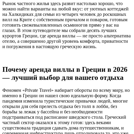
Рынок частного жилья здесь развит настолько хорошо, что
можно найти варианты на любой вкус: от уютных коттеджей
на Халкидиках для семьи из четырех человек до роскошных
вилл на Крите с собственным причалом и поваром, готовым
готовить свежевыловленных осьминогов прямо у вас на
глазах. В этом путеводителе мы собрали десять лучших
курортов Греции, где аренда виллы — не просто альтернатива
отелю, а совершенно другой уровень комфорта, приватности
и погружения в настоящую греческую жизнь.
Почему аренда виллы в Греции в 2026
— лучший выбор для вашего отдыха
Феномен «Private Travel» набирает обороты по всему миру, но
именно в Греции он нашел свою идеальную форму. Когда
пандемия изменила туристические привычки людей, многие
открыли для себя прелесть отдыха без толп в лобби, без
борьбы за лежак у бассейна и без необходимости
подстраиваться под расписание шведского стола. Греческий
частный сектор оказался к этому готов: здесь веками
существовала традиция сдавать дома путешественникам, и
современная инфраструктура лишь отполировала то, что уже