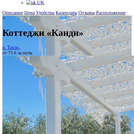
UK
Описание
Цена
Удобства
Календарь
Отзывы
Расположение
+
Коттеджи «Канди»
о. Тасос
,
от 75 € за ночь