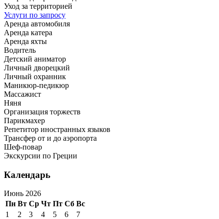
Уход за территорией
Услуги по запросу
Аренда автомобиля
Аренда катера
Аренда яхты
Водитель
Детский аниматор
Личный дворецкий
Личный охранник
Маникюр-педикюр
Массажист
Няня
Организация торжеств
Парикмахер
Репетитор иностранных языков
Трансфер от и до аэропорта
Шеф-повар
Экскурсии по Греции
Календарь
Июнь 2026
Пн
Вт
Ср
Чт
Пт
Сб
Вс
1
2
3
4
5
6
7