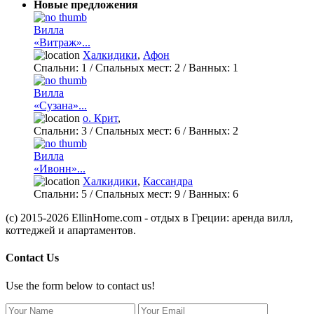
Новые предложения
Вилла
«Витраж»...
Халкидики
,
Афон
Спальни:
1
/ Спальных мест:
2
/
Ванных:
1
Вилла
«Сузана»...
о. Крит
,
Спальни:
3
/ Спальных мест:
6
/
Ванных:
2
Вилла
«Ивонн»...
Халкидики
,
Кассандра
Спальни:
5
/ Спальных мест:
9
/
Ванных:
6
(c) 2015-2026 EllinHome.com - отдых в Греции: аренда вилл,
коттеджей и апартаментов.
Contact Us
Use the form below to contact us!