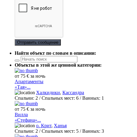
Отправить сообщение
Найти объект по словам в описании:
Объекты в этой же ценовой категории:
от 75 € за ночь
Апартаменты
«Тая»...
Халкидики
,
Кассандра
Спальни:
2
/ Спальных мест:
6
/
Ванных:
1
от 75 € за ночь
Вилла
«Стефана»...
о. Крит
,
Ханья
Спальни:
2
/ Спальных мест:
5
/
Ванных:
3