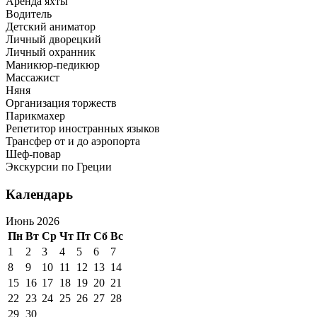
Аренда яхты
Водитель
Детский аниматор
Личный дворецкий
Личный охранник
Маникюр-педикюр
Массажист
Няня
Организация торжеств
Парикмахер
Репетитор иностранных языков
Трансфер от и до аэропорта
Шеф-повар
Экскурсии по Греции
Календарь
Июнь 2026
Пн
Вт
Ср
Чт
Пт
Сб
Вс
1
2
3
4
5
6
7
8
9
10
11
12
13
14
15
16
17
18
19
20
21
22
23
24
25
26
27
28
29
30