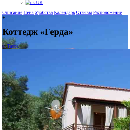
UK
Описание
Цена
Удобства
Календарь
Отзывы
Расположение
+
Коттедж «Герда»
о. Тасос
,