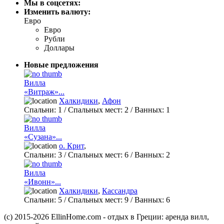
Мы в соцсетях:
Изменить валюту:
Евро
Евро
Рубли
Доллары
Новые предложения
Вилла
«Витраж»...
Халкидики
,
Афон
Спальни:
1
/ Спальных мест:
2
/
Ванных:
1
Вилла
«Сузана»...
о. Крит
,
Спальни:
3
/ Спальных мест:
6
/
Ванных:
2
Вилла
«Ивонн»...
Халкидики
,
Кассандра
Спальни:
5
/ Спальных мест:
9
/
Ванных:
6
(c) 2015-2026 EllinHome.com - отдых в Греции: аренда вилл,