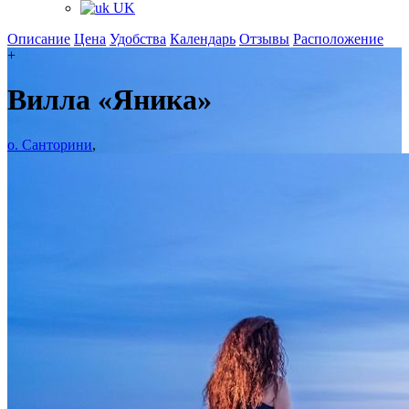
UK
Описание
Цена
Удобства
Календарь
Отзывы
Расположение
+
Вилла «Яника»
о. Санторини
,