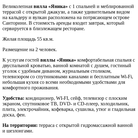
Великолепная
вилла «Яника»
с 1 спальней и меблированной
террасой с открытой джакузи, а также удивительным видом
на кальдеру и вулкан расположена на потрясающем острове
Санторини. В стоимость аренды входит завтрак, который
сервируется в близлежащем ресторане.
Жилая площадь 55 кв.м.
Размещение на 2 человек.
К услугам гостей
виллы «Яника»
комфортабельная спальня с
двуспальной кроватью, ванной комнатой с душем, гостиный
уголок с удобным диваном, журнальным столиком,
телевизором со спутниковыми каналами и бесплатным Wi-Fi,
небольшая кухня со всеми необходимыми удобствами для
комфортного проживания.
Удобства:
кондиционер, WI-FI, сейф, телевизор с плоским
экраном, спутниковое ТВ, DVD- и CD-плеер, холодильник,
плита, электрочайник, кофеварка, сушилка, утюг и гладильная
доска, фен.
На территории:
терраса с открытой гидромассажной ванной
и шезлонгами.