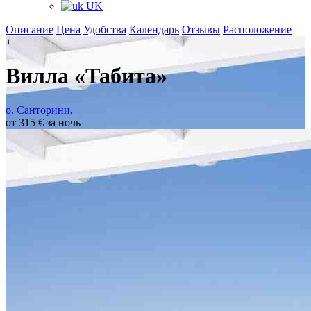
UK
Описание
Цена
Удобства
Календарь
Отзывы
Расположение
+
Вилла «Табита»
о. Санторини
,
от 315 € за ночь