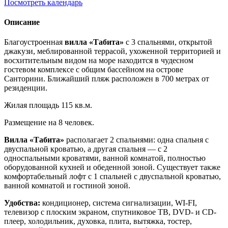
Посмотреть календарь
Описание
Благоустроенная
вилла «Табита»
с 3 спальнями, открытой
джакузи, меблированной террасой, ухоженной территорией и
восхитительным видом на море находится в чудесном
гостевом комплексе с общим бассейном на острове
Санторини. Ближайший пляж расположен в 700 метрах от
резиденции.
Жилая площадь 115 кв.м.
Размещение на 8 человек.
Вилла «Табита»
располагает 2 спальнями: одна спальня с
двуспальной кроватью, а другая спальня — с 2
односпальными кроватями, ванной комнатой, полностью
оборудованной кухней и обеденной зоной. Существует также
комфортабельный лофт с 1 спальней с двуспальной кроватью,
ванной комнатой и гостиной зоной.
Удобства:
кондиционер, система сигнализации, WI-FI,
телевизор с плоским экраном, спутниковое ТВ, DVD- и CD-
плеер, холодильник, духовка, плита, вытяжка, тостер,