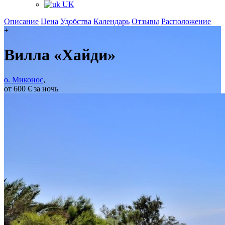
UK
Описание
Цена
Удобства
Календарь
Отзывы
Расположение
+
Вилла «Хайди»
о. Миконос
,
от 600 € за ночь