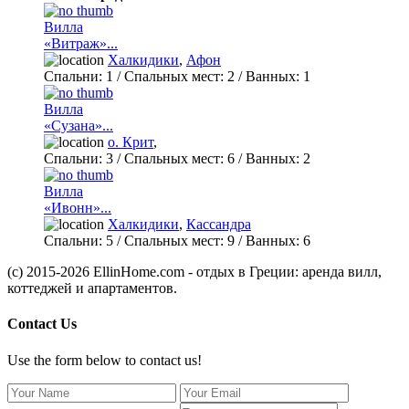
Вилла
«Витраж»...
Халкидики
,
Афон
Спальни:
1
/ Спальных мест:
2
/
Ванных:
1
Вилла
«Сузана»...
о. Крит
,
Спальни:
3
/ Спальных мест:
6
/
Ванных:
2
Вилла
«Ивонн»...
Халкидики
,
Кассандра
Спальни:
5
/ Спальных мест:
9
/
Ванных:
6
(c) 2015-2026 EllinHome.com - отдых в Греции: аренда вилл,
коттеджей и апартаментов.
Contact Us
Use the form below to contact us!