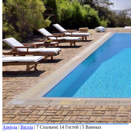
Аренда
|
Вилла
|
7 Спальни
|
14 Гостей
|
5 Ванных