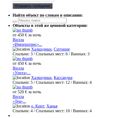
Отправить сообщение
Найти объект по словам в описании:
Объекты в этой же ценовой категории:
от 450 € за ночь
Вилла
«Императрис»...
Халкидики
,
Ситония
Спальни:
3
/ Спальных мест:
6
/
Ванных:
3
от 450 € за ночь
Вилла
«Улита»...
Халкидики
,
Кассандра
Спальни:
5
/ Спальных мест:
12
/
Ванных:
4
от 520 € за ночь
Вилла
«Теа»...
о. Крит
,
Ханья
Спальни:
4
/ Спальных мест:
10
/
Ванных:
4