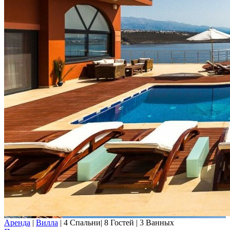
Аренда
|
Вилла
|
4 Спальни
|
8 Гостей
|
3 Ванных