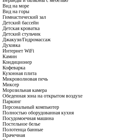
Веранды и балконы с мебелью
Вид на море
Вид на горы
Гимнастический зал
Детский бассейн
Детская кроватка
Детский стульчик
Джакузи/Гидромассаж
Духовка
Интернет WiFi
Камин
Кондиционер
Кофеварка
Кухонная плита
Микроволновая печь
Миксер
Морозильная камера
Обеденная зона на открытом воздухе
Паркинг
Персональный компьютер
Полностью оборудованная кухня
Посудомоечная машина
Постельное белье
Полотенца банные
Прачечная