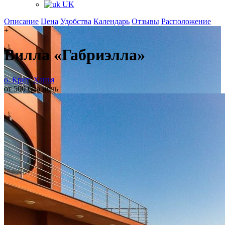
UK
Описание
Цена
Удобства
Календарь
Отзывы
Расположение
+
Вилла «Габриэлла»
о. Крит
,
Ханья
от 500 € за ночь