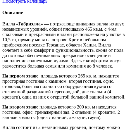
Посмотреть календарь
Описание
Вилла
«Габриэлла» —
потрясающе шикарная вилла из двух
независимых уровней, общей площадью 465 кв.м, с 4-мя
спальнями и прекрасными видами расположена на участке в
10,5 га, прямо у моря на острове Крит в небольшом
прибрежном поселке Терсанас, области Ханьи. Вилла
сочетает в себе комфорт и функциональность, окона от пола
до потолка обеспечивающих прекрасное освещение и
наполнение солнечными лучами. Здесь с комфортом могут
разместится большая семья или компания до 8 человек.
На первом этаже
площадь которого 265 кв. м, находится
просторная гостиная с камином, вторая гостиная, офис,
столовая, большая полностью оборудованная кухня со
стеклянной раздвижной перегородкой, две спальни (4
кровати), одна из них с открытой большой ванной комнатой.
На втором этаже
площадь которого 200 кв. м находится
гостиная, офис, тренажерный зал, 2 спальни (4 кровати), 2
ванные комнаты (одна с ванной, джакузи, сауна).
Вилла состоит из 2 независимых уровней, поэтому можно