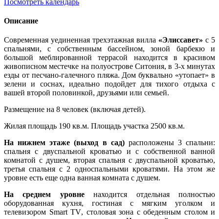
Посмотреть календарь
Описание
Современная уединенная трехэтажная вилла
«Элиссавет»
с 5
спальнями, с собственным бассейном, зоной барбекю и
большой меблированной террасой находится в красивом
живописном местечке на полуострове Ситония, в 3-х минутах
езды от песчано-галечного пляжа. Дом буквально «утопает» в
зелени и соснах,
идеально подойдет для тихого отдыха с
вашей второй половинкой, друзьями или семьей.
Размещение на 8 человек (включая детей).
Жилая площадь 190 кв.м. Площадь участка 2500 кв.м.
На нижнем этаже (выход в сад)
расположены 3 спальни:
спальня с двуспальной кроватью и с собственной ванной
комнатой с душем, вторая спальня с двуспальной кроватью,
третья спальня с 2 односпальными кроватями. На этом же
уровне есть еще одна ванная комната с душем.
На среднем уровне
находится отдельная полностью
оборудованная кухня, гостиная с мягким уголком и
телевизором Smart TV
, столовая зона с обеденным столом и