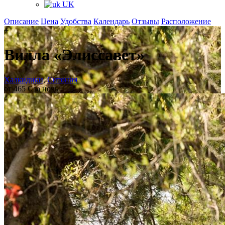
UK
Описание
Цена
Удобства
Календарь
Отзывы
Расположение
+
Вилла «Элиссавет»
Халкидики
,
Ситония
от 465 € за ночь