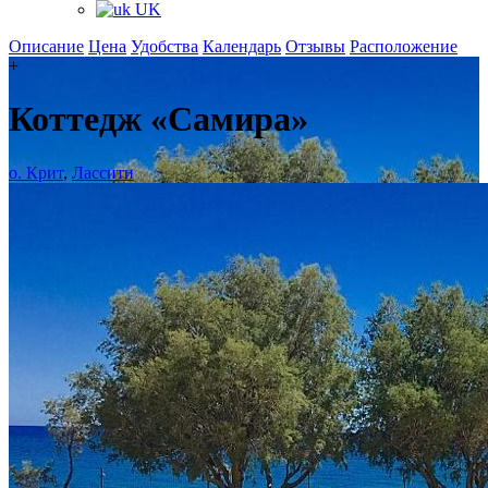
UK
Описание
Цена
Удобства
Календарь
Отзывы
Расположение
+
Коттедж «Самира»
о. Крит
,
Лассити