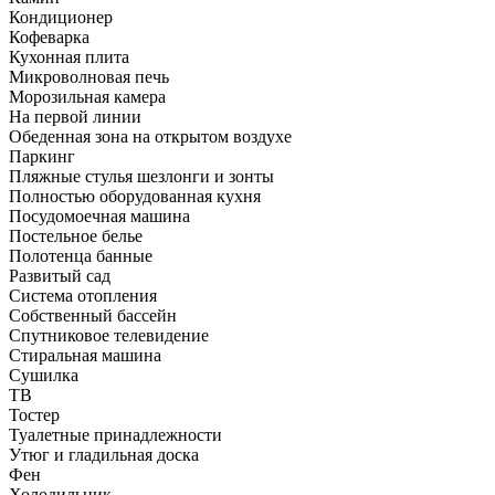
Кондиционер
Кофеварка
Кухонная плита
Микроволновая печь
Морозильная камера
На первой линии
Обеденная зона на открытом воздухе
Паркинг
Пляжные стулья шезлонги и зонты
Полностью оборудованная кухня
Посудомоечная машина
Постельное белье
Полотенца банные
Развитый сад
Система отопления
Собственный бассейн
Спутниковое телевидение
Стиральная машина
Сушилка
ТВ
Тостер
Туалетные принадлежности
Утюг и гладильная доска
Фен
Холодильник