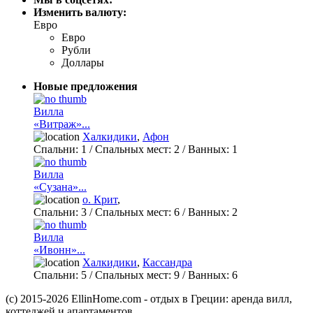
Изменить валюту:
Евро
Евро
Рубли
Доллары
Новые предложения
Вилла
«Витраж»...
Халкидики
,
Афон
Спальни:
1
/ Спальных мест:
2
/
Ванных:
1
Вилла
«Сузана»...
о. Крит
,
Спальни:
3
/ Спальных мест:
6
/
Ванных:
2
Вилла
«Ивонн»...
Халкидики
,
Кассандра
Спальни:
5
/ Спальных мест:
9
/
Ванных:
6
(c) 2015-2026 EllinHome.com - отдых в Греции: аренда вилл,
коттеджей и апартаментов.