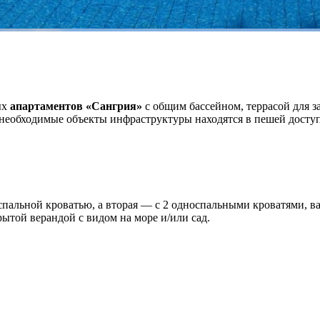
ых
апартаментов «Сангрия»
с общим бассейном, террасой для з
е необходимые объекты инфраструктуры находятся в пешей досту
успальной кроватью, а вторая — с 2 односпальными кроватями, 
ытой верандой с видом на море и/или сад.