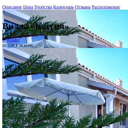
Описание
Цена
Удобства
Календарь
Отзывы
Расположение
+
Вилла «Кассия»
о. Корфу
,
от 150 € за ночь