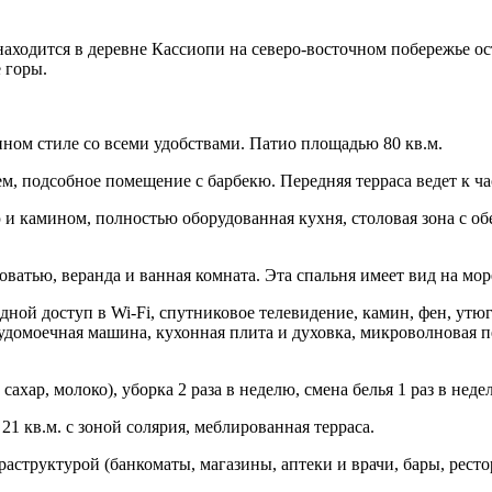
аходится в деревне Кассиопи на северо-восточном побережье о
 горы.
нном стиле со всеми удобствами. Патио площадью 80 кв.м.
м, подсобное помещение с барбекю. Передняя терраса ведет к ча
 и камином, полностью оборудованная кухня, столовая зона с об
оватью, веранда и ванная комната. Эта спальня имеет вид на мор
ной доступ в Wi-Fi, спутниковое телевидение, камин, фен, утюг 
удомоечная машина, кухонная плита и духовка, микроволновая печ
ахар, молоко), уборка 2 раза в неделю, смена белья 1 раз в неде
1 кв.м. с зоной солярия, меблированная терраса.
раструктурой (банкоматы, магазины, аптеки и врачи, бары, рест