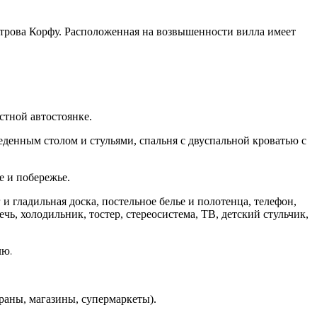
строва Корфу. Расположенная на возвышенности вилла имеет
стной автостоянке.
еденным столом и стульями, спальня с двуспальной кроватью с
е и побережье.
и гладильная доска, постельное белье и полотенца, телефон,
ь, холодильник, тостер, стереосистема, ТВ, детский стульчик,
лю
.
ораны, магазины, супермаркеты).