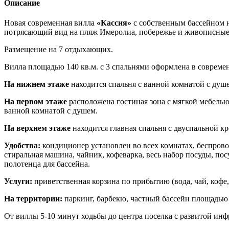
Описание
Новая современная вилла
«Кассия»
с собственным бассейном н
потрясающий вид на пляж Имеролиа, побережье и живописные
Размещение на 7 отдыхающих.
Вилла площадью 140 кв.м. с 3 спальнями оформлена в совреме
На нижнем этаже
находится спальня с ванной комнатой с душе
На первом этаже
расположена гостиная зона с мягкой мебелью
ванной комнатой с душем.
На верхнем этаже
находится главная спальня с двуспальной кр
Удобства:
кондиционер установлен во всех комнатах, беспровод
стиральная машина, чайник, кофеварка, весь набор посуды, пос
полотенца для бассейна.
Услуги:
приветственная корзина по прибытию (вода, чай, кофе, с
На территории:
паркинг, барбекю, частный бассейн площадью 2
От виллы 5-10 минут ходьбы до центра поселка с развитой инф