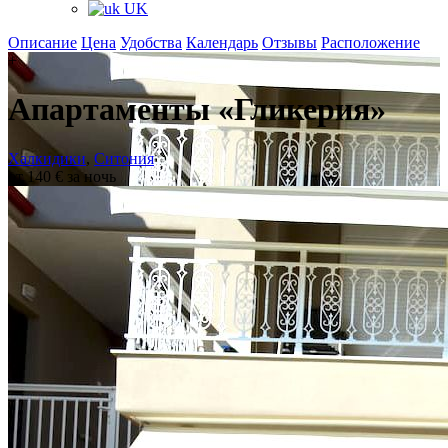
UK
Описание
Цена
Удобства
Календарь
Отзывы
Расположение
+
Апартаменты «Гликерия»
Халкидики
,
Ситония
от 140 € за ночь