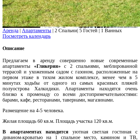
Аренда
|
Апартаменты
|
2 Спальни
|
5 Гостей
|
1 Ванных
Посмотреть календарь
Описание
Предлагаем в аренду совершенно новые современные
апартаменты
«Гликерия»
с 2 спальнями, меблированной
террасой и ухоженным садом с газоном, расположенные на
первом этаже в тихом жилом комплексе, менее чем в 5
минутах ходьбы от одного из самых красивых пляжей
полуострова Халкидики. Апартаменты находятся очень
близко к променаду со всеми достопримечательностями:
барами, кафе, ресторанами, тавернами, магазинами.
Размещение на 4-5 человека.
Жилая площадь 60 кв.м. Площадь участка 120 кв.м.
В апартаментах находится
уютная светлая гостиная с
диваном-кроватью на 1 спальное место, камином и ТВ,