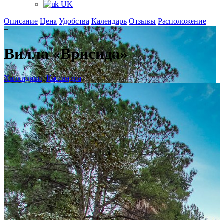
UK
Описание
Цена
Удобства
Календарь
Отзывы
Расположение
+
Вилла «Врисида»
Халкидики
,
Кассандра