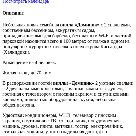
Посмотреть календарь
Описание
Небольшая новая семейная
вилла «Доминик»
с 2 спальнями,
собственным бассейном, аккуратным садом,
принадлежностями для барбекю, бесплатным Wi-Fi и частной
парковкой находится всего в 100 метрах от пляжа в одном из
популярных курортных поселков полуострова Кассандра
(Халкидики).
Размещение на 4 человек.
Жилая площадь 70 кв.м.
В распоряжении гостей
виллы «Доминик»
2 уютные спальни
с 2 двуспальными кроватями, 2 ванные комнаты с душем,
гостиная с телевизором с плоским экраном и спутниковыми
каналами, полностью оборудованная кухня, небольшая
обеденная зона.
Удобства:
кондиционеры, WI-FI, телевизор с плоским
экраном, спутниковое ТВ, холодильник, посудомоечная
машина, духовка, плита, вытяжка, тостер, электрочайник,
стиральная машина, утюг и гладильная доска, фен.