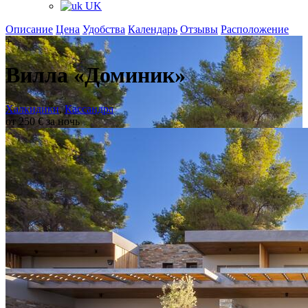
UK
Описание
Цена
Удобства
Календарь
Отзывы
Расположение
+
Вилла «Доминик»
Халкидики
,
Кассандра
от 250 € за ночь