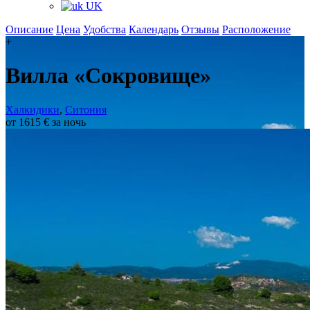
UK
Описание
Цена
Удобства
Календарь
Отзывы
Расположение
+
Вилла «Сокровище»
Халкидики
,
Ситония
от 1615 € за ночь