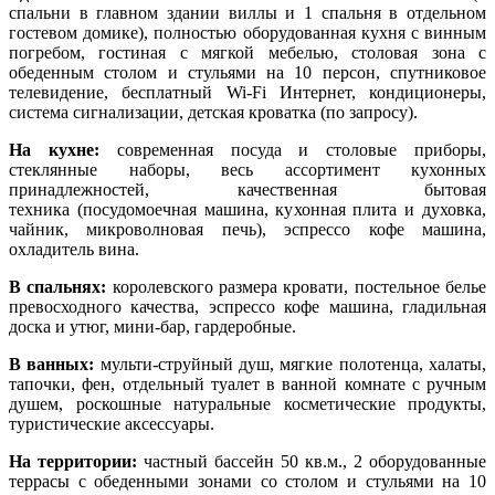
спальни в главном здании виллы и 1 спальня в отдельном
гостевом домике), полностью оборудованная кухня с винным
погребом, гостиная с мягкой мебелью, столовая зона с
обеденным столом и стульями на 10 персон, спутниковое
телевидение, бесплатный Wi-Fi Интернет, кондиционеры,
система сигнализации, детская кроватка (по запросу).
На кухне:
современная посуда и столовые приборы,
стеклянные наборы, весь ассортимент кухонных
принадлежностей, качественная бытовая
техника (посудомоечная машина, кухонная плита и духовка,
чайник, микроволновая печь), эспрессо кофе машина,
охладитель вина.
В спальнях:
королевского размера кровати, постельное белье
превосходного качества, эспрессо кофе машина, гладильная
доска и утюг, мини-бар, гардеробные.
В ванных:
мульти-струйный душ, мягкие полотенца, халаты,
тапочки, фен, отдельный туалет в ванной комнате с ручным
душем, роскошные натуральные косметические продукты,
туристические аксессуары.
На территории:
частный
бассейн 50 кв.м., 2 оборудованные
террасы с обеденными зонами со столом и стульями на 10