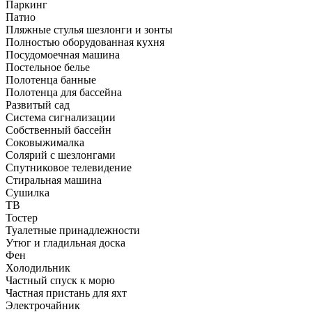
Паркинг
Патио
Пляжные стулья шезлонги и зонты
Полностью оборудованная кухня
Посудомоечная машина
Постельное белье
Полотенца банные
Полотенца для бассейна
Развитый сад
Система сигнализации
Собственный бассейн
Соковыжималка
Солярий с шезлонгами
Спутниковое телевидение
Стиральная машина
Сушилка
ТВ
Тостер
Туалетные принадлежности
Утюг и гладильная доска
Фен
Холодильник
Частный спуск к морю
Частная пристань для яхт
Электрочайник