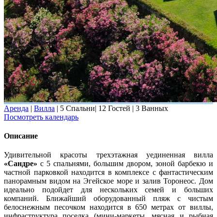
Аренда
|
Вилла
|
5 Спальни
|
12 Гостей
|
3 Ванных
Посмотреть календарь
Описание
Удивительной красоты трехэтажная уединенная вилла
«Сандре»
с 5 спальнями, большим двором, зоной барбекю и
частной парковкой находится в комплексе с фантастическим
панорамным видом на Эгейское море и залив Торонеос. Дом
идеально подойдет для нескольких семей и больших
компаний. Ближайший оборудованный пляж с чистым
белоснежным песочком находится в 650 метрах от виллы,
инфраструктура поселка (мини-маркеты, мясная и рыбная