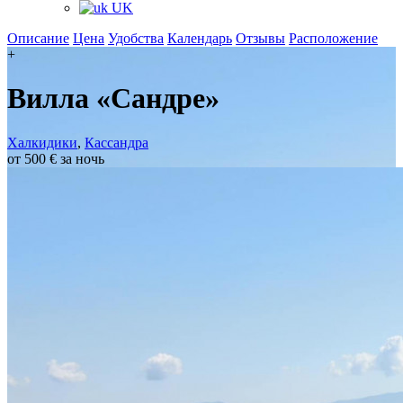
UK
Описание
Цена
Удобства
Календарь
Отзывы
Расположение
+
Вилла «Сандре»
Халкидики
,
Кассандра
от 500 € за ночь