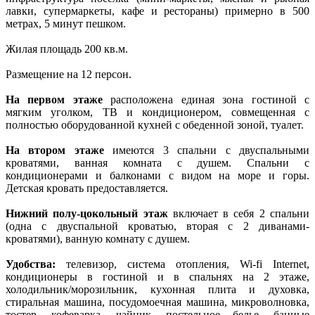
лавки, супермаркеты, кафе и рестораны) примерно в 500
метрах, 5 минут пешком.
Жилая площадь 200 кв.м.
Размещение на 12 персон.
На первом этаже
расположена единая зона гостиной с
мягким уголком, ТВ и кондиционером, совмещенная с
полностью оборудованной кухней с обеденной зоной, туалет.
На втором этаже
имеются 3 спальни с двуспальными
кроватями, ванная комната с душем. Спальни с
кондиционерами и балконами с видом на море и горы.
Детская кровать предоставляется.
Нижний полу-цокольный этаж
включает в себя 2 спальни
(одна с двуспальной кроватью, вторая с 2 диванами-
кроватями), ванную комнату с душем.
Удобства:
телевизор, система отопления, Wi-fi Internet,
кондиционеры в гостиной и в спальнях на 2 этаже,
холодильник/морозильник, кухонная плита и духовка,
стиральная машина, посудомоечная машина, микроволновка,
тостер, кофеварка, чайник, постельное белье, банные