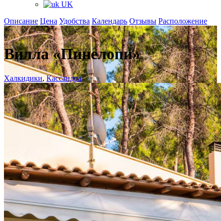
UK
Описание
Цена
Удобства
Календарь
Отзывы
Расположение
+
Вилла «Пинелопи»
Халкидики
,
Кассандра