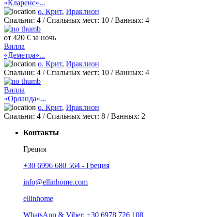
«Кларенс»...
о. Крит
,
Ираклион
Спальни:
4
/ Спальных мест:
10
/
Ванных:
4
от 420 € за ночь
Вилла
«Деметра»...
о. Крит
,
Ираклион
Спальни:
4
/ Спальных мест:
10
/
Ванных:
4
Вилла
«Орланда»...
о. Крит
,
Ираклион
Спальни:
4
/ Спальных мест:
8
/
Ванных:
2
Контакты
Греция
+30 6996 680 564 - Греция
info@ellinhome.com
ellinhome
WhatsApp & Viber: +30 6978 726 108