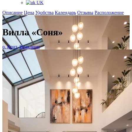
UK
Описание
Цена
Удобства
Календарь
Отзывы
Расположение
+
Вилла «Соня»
о. Крит
,
Ираклион