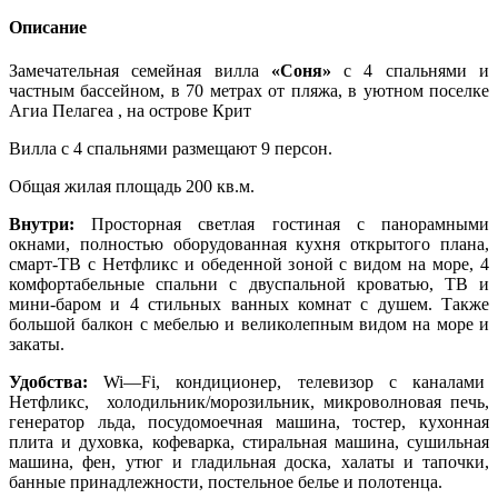
Описание
Замечательная семейная вилла
«Соня»
с 4 спальнями и
частным бассейном, в 70 метрах от пляжа, в уютном поселке
Агиа Пелагеа , на острове Крит
Вилла с 4 спальнями размещают 9 персон.
Общая жилая площадь 200 кв.м.
Внутри:
Просторная светлая гостиная с панорамными
окнами, полностью оборудованная кухня открытого плана,
смарт-ТВ с Нетфликс и обеденной зоной с видом на море, 4
комфортабельные спальни с двуспальной кроватью, ТВ и
мини-баром и 4 стильных ванных комнат с душем. Также
большой балкон с мебелью и великолепным видом на море и
закаты.
Удобства:
Wi
—
Fi
, кондиционер, телевизор с каналами
Нетфликс, холодильник/морозильник, микроволновая печь,
генератор льда, посудомоечная машина, тостер, кухонная
плита и духовка, кофеварка, стиральная машина, сушильная
машина, фен, утюг и гладильная доска, халаты и тапочки,
банные принадлежности, постельное белье и полотенца.